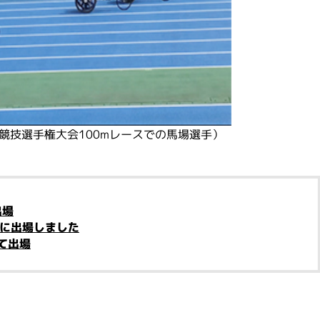
競技選手権大会100mレースでの馬場選手）
出場
会に出場しました
て出場