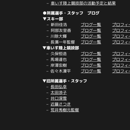
車いす陸上競技部の活動予定と結果
●所属選手・スタッフ ブログ
▼スキー部
新田佳浩
ブログ一覧
プロフィ
阿部友里香
ブログ一覧
プロフィ
川除大輝
ブログ一覧
プロフィ
長濱一年監督
ブログ一覧
プロフィ
▼車いす陸上競技部
久保恒造
ブログ一覧
プロフィ
馬場達也
ブログ一覧
プロフィ
岸澤宏樹
ブログ一覧
プロフィ
佐々木凜平
ブログ一覧
プロフィ
▼旧所属選手・スタッフ
長田弘幸
太田渉子
井口深雪
近藤さつき
荒井秀樹元監督