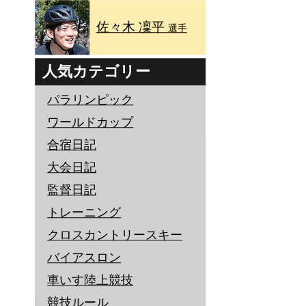
佐々木 凜平
選手
人気カテゴリー
パラリンピック
ワールドカップ
合宿日記
大会日記
監督日記
トレーニング
クロスカントリースキー
バイアスロン
車いす陸上競技
競技ルール