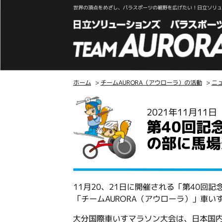
世界の頂点をめざし、パラスポーツの裾野を広げたい！日立ソリュー
ホーム
>
チームAURORA（アウローラ）の活動
>
ニ
こ
2021年11月11
こ
第40回記
か
ら
の部に馬場
本
文
11月20、21日に開催される「第40回
「チームAURORA（アウローラ）」車い
大分国際車いすマラソン大会は、日本国