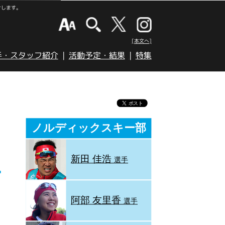
けします。
[本文へ]
手・スタッフ紹介
活動予定・結果
特集
ノルディックスキー部
新田 佳浩
選手
阿部 友里香
選手