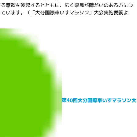
する意欲を喚起するとともに、広く県民が障がいのある方につ
しています。（
「大分国際車いすマラソン」大会実施要綱
よ
第40回大分国際車いすマラソン大