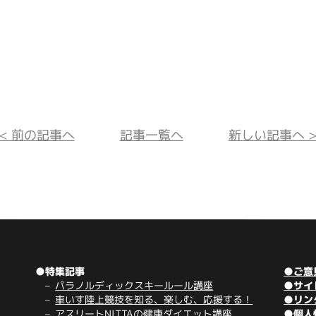
<< 前の記事へ
記事一覧へ
新しい記事へ >
●特集記事
●ご意
パラノルディックスキールール講座
●サイ
車いす陸上競技を知る、楽しむ、応援する！
●リン
アスリートNITTAの健康ダイエット講座
●個人