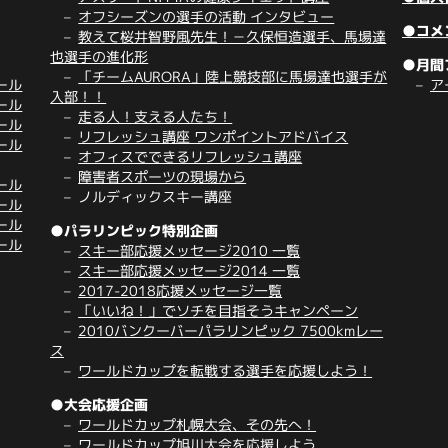
オフシーズンの選手の活動 インタビュー
●コメ
教えて桜井智野風先生！－久保恒造選手、馬場達
也選手の進化形
●月間
「チームAURORA」陸上競技部に馬場達也選手が
ール
ア
入部！！
ール
走る人！支える人たち！
ール
リフレッシュ講座 ワンポイントアドバイス
ール
オフィスでできるリフレッシュ講座
障害者スポーツの現場から
ール
ノルディックスキー講座
ール
ール
●パラリンピック特別企画
ール
スキー部応援メッセージ2010 一覧
スキー部応援メッセージ2014 一覧
2017-2018応援メッセージ一覧
「いいね！」でソチを目指そうキャンペーン
2010バンクーバーパラリンピック 7500kmレー
ス
ワールドカップを転戦する選手を応援しよう！
●大会応援企画
ワールドカップ札幌大会、その先へ！
ワールドカップ旭川大会を応援しよう