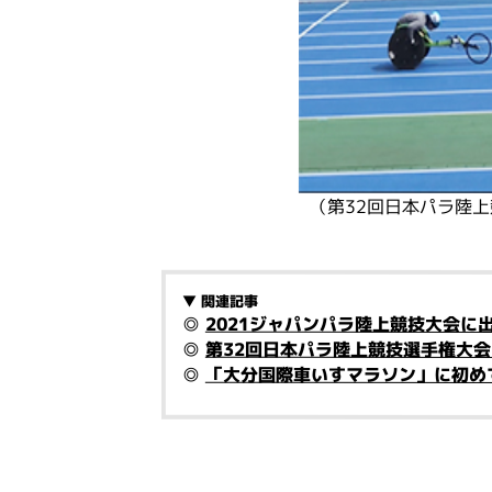
（第32回日本パラ陸上
▼ 関連記事
◎
2021ジャパンパラ陸上競技大会に
◎
第32回日本パラ陸上競技選手権大
◎
「大分国際車いすマラソン」に初め