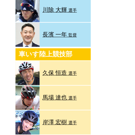
川除 大輝
選手
長濱 一年
監督
車いす陸上競技部
久保 恒造
選手
馬場 達也
選手
岸澤 宏樹
選手