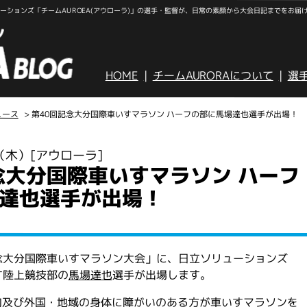
ションズ「チームAUROEA(アウローラ)」の選手・監督が、日常の素顔から大会日記までをお届
HOME
チームAURORAについて
選
ュース
> 第40回記念大分国際車いすマラソン ハーフの部に馬場達也選手が出場！
日（木）
[アウローラ]
念大分国際車いすマラソン ハーフ
達也選手が出場！
記念大分国際車いすマラソン大会」に、日立ソリューションズ
す陸上競技部の
馬場達也
選手が出場します。
内及び外国・地域の身体に障がいのある方が車いすマラソンを