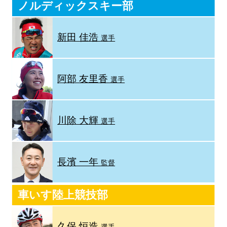
ノルディックスキー部
新田 佳浩
選手
阿部 友里香
選手
川除 大輝
選手
長濱 一年
監督
車いす陸上競技部
久保 恒造