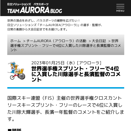
世界の頂点をめざし、パラスポーツの裾野を広げたい！
日立ソリューションズ「チームAUROEA(アウローラ)」の選手・監督が、
日常の素顔から大会日記までをお届けします。
ホーム
>
チームAURORA（アウローラ）の活動
>
大会日記
> 世界
選手権スプリント・フリーで4位に入賞した川除選手と長濱監督のコメ
ント
こ
2023年01月25日（水）
[アウローラ]
世界選手権スプリント・フリーで4位
こ
に入賞した川除選手と長濱監督のコメ
か
ント
ら
本
文
国際スキー連盟（FIS）主催の世界選手権クロスカント
リースキースプリント・フリーのレースで4位に入賞し
た川除大輝選手、長濱一年監督のコメントをご紹介しま
す。
■談話