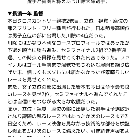
選手と健闘を称えあう川除大輝選手）
▼長濱一年 監督
本日クロスカントリー競技2戦目、立位・視覚・座位の
部スプリント・フリー種目が行われた。日本勢最高順位
は男子立位の部に出場した川除の4位だった。
川除にはかなり不利なコースプロフィールではあったが
予選を順当に勝ち進み、セミファイナル2組で2番手通
過、この時点で貫禄を見せてくれた内容であった。ファ
イナルはゴール手前まで混戦でもつれ込む展開を繰り広
げた末、惜しくもメダルには届かなかったが素晴らしい
レースを見せてくれた。
また、女子立位の部に出場した岩本も今日は今季最も良
いレースを見せ7位。セミファイナルへ進んでくれたこ
とは自信にもつながる大きな収穫だった。
ほか、立位・視覚・座位の部に出場した選手は予選敗退
となり課題の残るレースではあったが次のレースまで3
日空くため、レース映像を見ながら技術的な部分を検証
し修正をかけ次のレースに備えたい。引き続き声援をよ