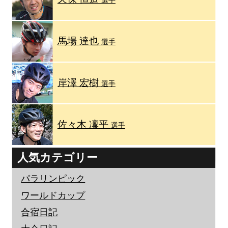
選手
馬場 達也
選手
岸澤 宏樹
選手
佐々木 凜平
選手
人気カテゴリー
パラリンピック
ワールドカップ
合宿日記