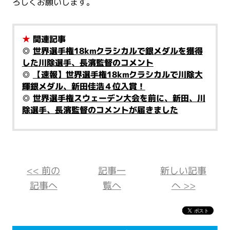
ろしくお願いします。
★
関連記事
◎
世界選手権18kmクラシカルで銀メダルを獲得
した川除選手、長濱監督のコメント
◎
【速報】世界選手権18kmクラシカルで川除大
輝銀メダル、新田佳浩４位入賞！
◎
世界選手権スウェーデン大会を前に、新田、川
除選手、長濱監督のコメントが届きました
<< 前の
記事一
新しい記事
記事へ
覧へ
へ >>