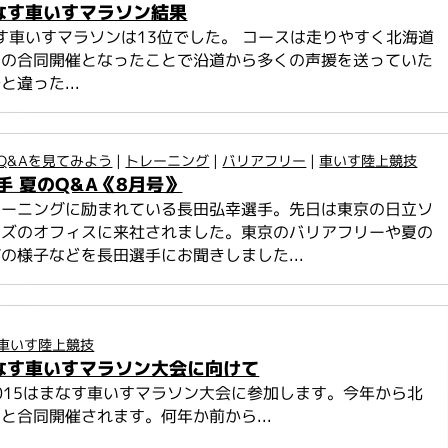
まなす車いすマラソン結果
なす車いすマラソンは13位でした。 コースは走りやすく北海道
初の合同開催となったことで沿道から多くの声援を送っていた
違った...
Q&Aを見てみよう
|
トレーニング
|
バリアフリー
|
車いす陸上競技
手 夏のQ&A《8月号》
レーニングに励まれている長田弘幸選手。先日は東京の日立ソ
ンズのオフィスに来社されました。東京のバリアフリーや夏の
の様子などを長田選手にお聞きしました...
車いす陸上競技
まなす車いすマラソン大会に向けて
2015はまなす車いすマラソン大会に参加します。今年から北
と合同開催されます。何年か前から...