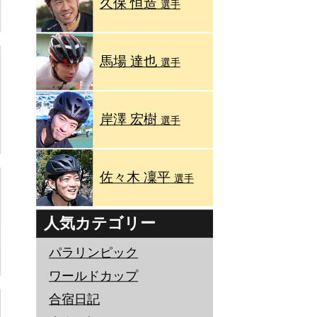
久保 恒造
選手
馬場 達也
選手
岸澤 宏樹
選手
佐々木 凜平
選手
人気カテゴリー
パラリンピック
ワールドカップ
合宿日記