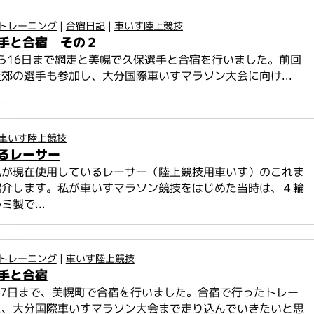
トレーニング
|
合宿日記
|
車いす陸上競技
手と合宿 その２
から16日まで網走と美幌で久保選手と合宿を行いました。前回
郊の選手も参加し、大分国際車いすマラソン大会に向け...
車いす陸上競技
るレーサー
私が現在使用しているレーサー（陸上競技用車いす）のこれま
紹介します。私が車いすマラソン競技をはじめた当時は、４輪
製で...
トレーニング
|
車いす陸上競技
手と合宿
ら7日まで、美幌町で合宿を行いました。合宿で行ったトレー
に、大分国際車いすマラソン大会まで走り込んでいきたいと思