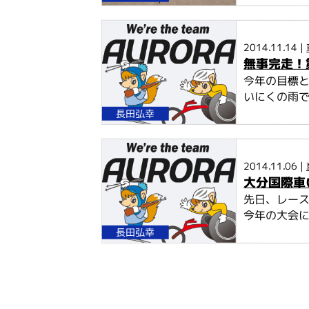
2014.11.14 |
無事完走！
今年の目標と
いにくの雨で
長田弘幸
2014.11.06 |
大分国際車
先日、レー
今年の大会には
長田弘幸