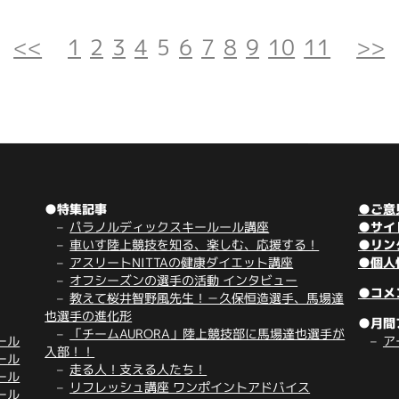
<<
1
2
3
4
5
6
7
8
9
10
11
>>
●特集記事
●ご意
パラノルディックスキールール講座
●サイ
車いす陸上競技を知る、楽しむ、応援する！
●リン
アスリートNITTAの健康ダイエット講座
●個人
オフシーズンの選手の活動 インタビュー
●コメ
教えて桜井智野風先生！－久保恒造選手、馬場達
也選手の進化形
●月間
「チームAURORA」陸上競技部に馬場達也選手が
ール
ア
入部！！
ール
走る人！支える人たち！
ール
リフレッシュ講座 ワンポイントアドバイス
ール