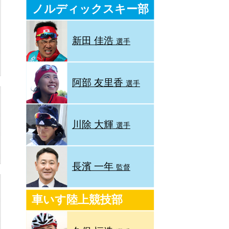
ノルディックスキー部
新田 佳浩
選手
阿部 友里香
選手
川除 大輝
選手
長濱 一年
監督
車いす陸上競技部