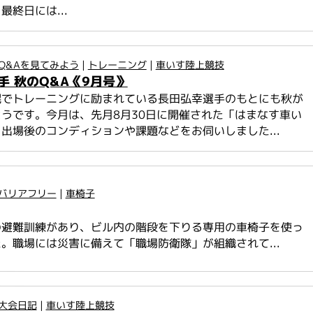
最終日には...
Q&Aを見てみよう
|
トレーニング
|
車いす陸上競技
手 秋のQ&A《9月号》
幌でトレーニングに励まれている長田弘幸選手のもとにも秋が
うです。今月は、先月8月30日に開催された「はまなす車い
出場後のコンディションや課題などをお伺いしました...
バリアフリー
|
車椅子
の避難訓練があり、ビル内の階段を下りる専用の車椅子を使っ
。職場には災害に備えて「職場防衛隊」が組織されて...
大会日記
|
車いす陸上競技