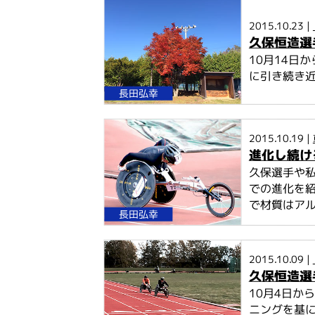
こ
こ
2015.10.23 |
か
久保恒造選
ら
10月14日
本
に引き続き近
文
長田弘幸
2015.10.19 |
進化し続け
久保選手や
での進化を
で材質はアルミ
長田弘幸
2015.10.09 |
久保恒造選
10月4日か
ニングを基