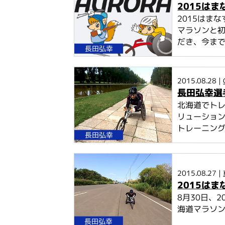
2015は
2015はま
マラソンと
だき、今までと
長田弘幸
2015.08.28 |
長田弘幸選
北海道でト
リューショ
トレーニング
長田弘幸
2015.08.27 |
2015は
8月30日、
海道マラソン
長田弘幸