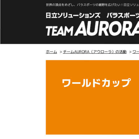
世界の頂点をめざし、パラスポーツの裾野を広げたい！日立ソリュー
ホーム
>
チームAURORA（アウローラ）の活動
>
ワ
こ
こ
か
ワールドカップ
ら
本
文