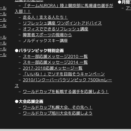
●月間
「チームAURORA」陸上競技部に馬場達也選手が
ール
ア
入部！！
ール
走る人！支える人たち！
ール
リフレッシュ講座 ワンポイントアドバイス
ール
オフィスでできるリフレッシュ講座
障害者スポーツの現場から
ール
ノルディックスキー講座
ール
ール
●パラリンピック特別企画
ール
スキー部応援メッセージ2010 一覧
スキー部応援メッセージ2014 一覧
2017-2018応援メッセージ一覧
「いいね！」でソチを目指そうキャンペーン
2010バンクーバーパラリンピック 7500kmレー
ス
ワールドカップを転戦する選手を応援しよう！
●大会応援企画
ワールドカップ札幌大会、その先へ！
ワールドカップ旭川大会を応援しよう