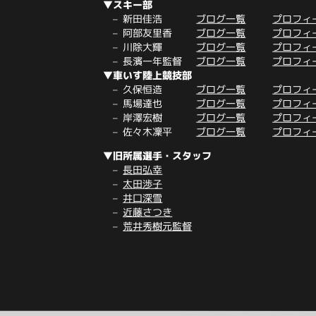
▼スキー部
新田佳浩
ブログ一覧
プロフィ
阿部友里香
ブログ一覧
プロフィ
川除大輝
ブログ一覧
プロフィ
長濱一年監督
ブログ一覧
プロフィ
▼車いす陸上競技部
久保恒造
ブログ一覧
プロフィ
馬場達也
ブログ一覧
プロフィ
岸澤宏樹
ブログ一覧
プロフィ
佐々木凜平
ブログ一覧
プロフィ
▼旧所属選手・スタッフ
長田弘幸
太田渉子
井口深雪
近藤さつき
荒井秀樹元監督