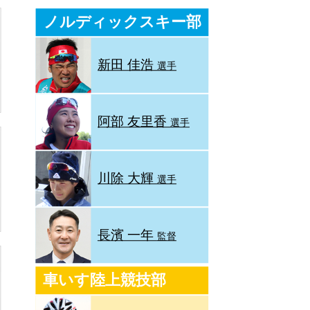
ノルディックスキー部
新田 佳浩
選手
阿部 友里香
選手
川除 大輝
選手
長濱 一年
監督
車いす陸上競技部