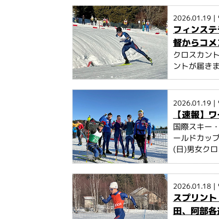
2026.01.19
|
フィンステ
督からコメ
クロスカン
ントが届き
2026.01.19
|
【速報】ワ
国際スキー・
ールドカップ
(日)男女ク
2026.01.18
|
スプリント
田、阿部各