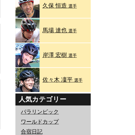
久保 恒造
選手
馬場 達也
選手
岸澤 宏樹
選手
佐々木 凜平
選手
人気カテゴリー
パラリンピック
ワールドカップ
合宿日記