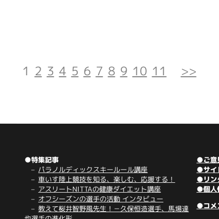
1
2
3
4
5
6
7
8
9
10
11
>>
●特集記事
●ご意
パラノルディックスキールール講座
●サイ
車いす陸上競技を知る、楽しむ、応援する！
●リン
アスリートNITTAの健康ダイエット講座
●個人
オフシーズンの選手の活動 インタビュー
●コメ
教えて桜井智野風先生！－久保恒造選手、馬場達
也選手の進化形