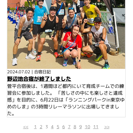
2024.07.02
|
合宿日記
野辺地合宿が終了しました
菅平合宿後は、1週間ほど都内にいて育成チームでの練
習会に参加しました。 「苦しさの中にも楽しさと達成
感」を目的に、6月22日は「ランニングパークin東京ゆ
めのしま」の3時間リレーマラソンに出場してきまし
た。
<<
1
2
3
4
5
6
7
8
9
10
11
>>