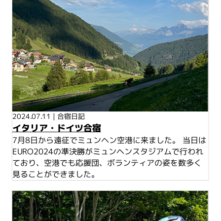
2024.07.11
|
合宿日記
イタリア・ドイツ合宿
7月8日から遠征でミュンヘン空港に来ました。 当日は
EURO2024の準決勝がミュンヘンスタジアムで行われ
ており、空港でも応援団、ボランティアの姿を数多く
見ることができました。