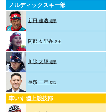
ノルディックスキー部
新田 佳浩
選手
阿部 友里香
選手
川除 大輝
選手
長濱 一年
監督
車いす陸上競技部