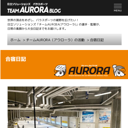
世界の頂点をめざし、パラスポーツの裾野を広げたい！
日立ソリューションズ「チームAUROEA(アウローラ)」の選手・監督が、
日常の素顔から大会日記までをお届けします。
ホーム
>
チームAURORA（アウローラ）の活動
>
合宿日記
こ
合宿日記
こ
か
ら
本
文