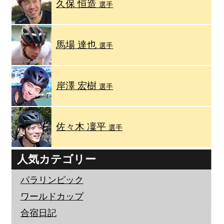
久保 恒造
選手
馬場 達也
選手
岸澤 宏樹
選手
佐々木 凜平
選手
人気カテゴリー
パラリンピック
ワールドカップ
合宿日記