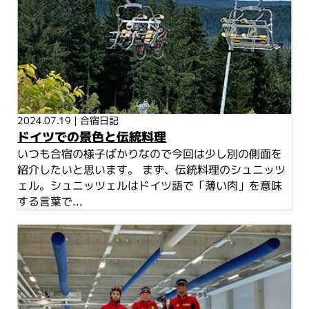
2024.07.19
|
合宿日記
ドイツでの景色と伝統料理
いつも合宿の様子ばかりなので今回は少し別の側面を
紹介したいと思います。 まず、伝統料理のシュニッツ
ェル。シュニッツェルはドイツ語で「薄い肉」を意味
する言葉で...