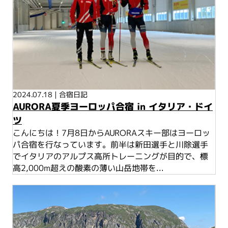
2024.07.18
|
合宿日記
AURORA夏季ヨーロッパ合宿 in イタリア・ドイ
ツ
こんにちは！7月8日からAURORAスキー部はヨーロッ
パ合宿を行なっています。前半は新田選手と川除選手
でイタリアのアルプス高所トレーニングが目的で、標
高2,000m超えの酸素の薄い山岳地帯を...