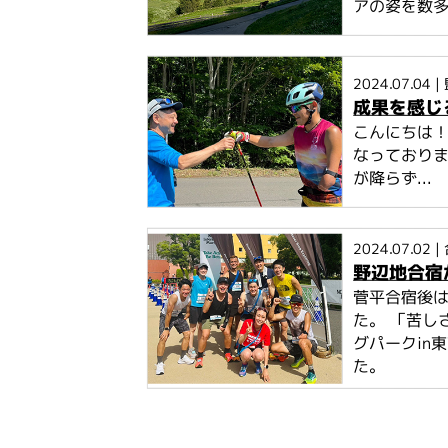
アの姿を数
2024.07.04
|
成果を感じ
こんにちは
なっており
が降らず...
2024.07.02
|
野辺地合宿
菅平合宿後
た。 「苦し
グパークin
た。