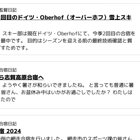
監督日記
2回目のドイツ・Oberhof（オーバーホフ）雪上スキ
 スキー部は現在ドイツ・Oberhofにて、今季2回目の合宿を
最中です。 目的はシーズンを迎える前の最終技術確認と質
ざすためです。
合宿日記
ら志賀高原合宿へ
 ようやく暑さが和らいできましたね。 と言っても普通に暑
) 皆さん、お盆休み中はいかがお過ごしでしたか？ わたしは
ったので
合宿日記
 2024
例の網走合宿を行いました。 網走市のスポーツ課の皆さん