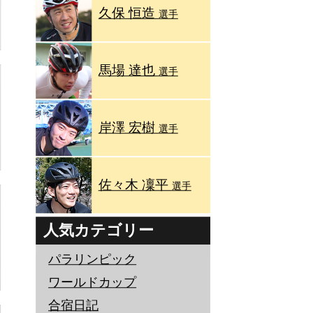
久保 恒造
選手
馬場 達也
選手
岸澤 宏樹
選手
佐々木 凜平
選手
人気カテゴリー
パラリンピック
ワールドカップ
合宿日記