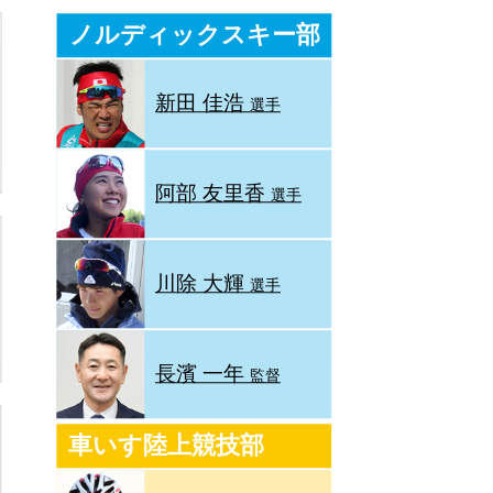
ノルディックスキー部
新田 佳浩
選手
阿部 友里香
選手
川除 大輝
選手
長濱 一年
監督
車いす陸上競技部