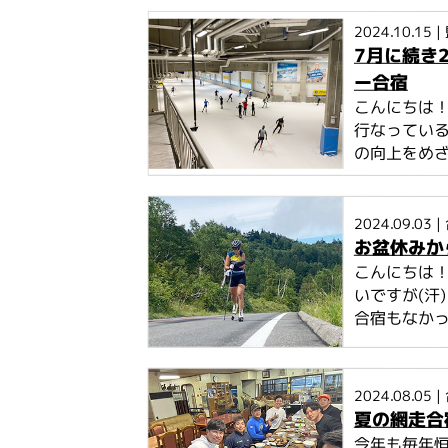
2024.10.15
|
7月に続き
ー合宿
こんにちは！
行なっている
の向上をめ
2024.09.03
|
お盆休みか
こんにちは！
いですが(汗
合宿もなか
2024.08.05
|
夏の網走合宿
今年も毎年恒