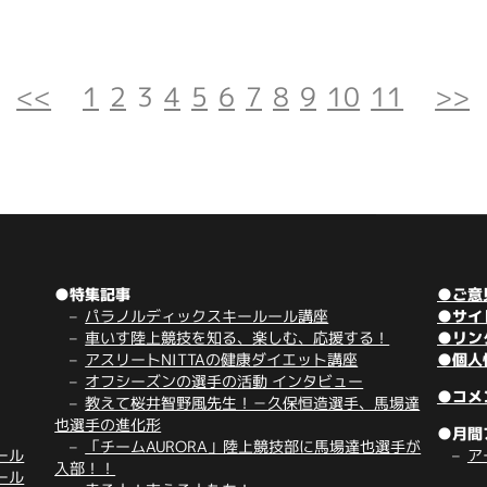
<<
1
2
3
4
5
6
7
8
9
10
11
>>
●特集記事
●ご意
パラノルディックスキールール講座
●サイ
車いす陸上競技を知る、楽しむ、応援する！
●リン
アスリートNITTAの健康ダイエット講座
●個人
オフシーズンの選手の活動 インタビュー
●コメ
教えて桜井智野風先生！－久保恒造選手、馬場達
也選手の進化形
●月間
「チームAURORA」陸上競技部に馬場達也選手が
ール
ア
入部！！
ール