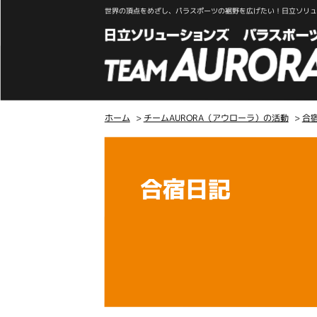
世界の頂点をめざし、パラスポーツの裾野を広げたい！日立ソリュー
ホーム
>
チームAURORA（アウローラ）の活動
>
合
こ
こ
か
合宿日記
ら
本
文