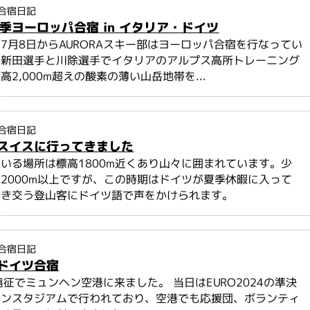
合宿日記
夏季ヨーロッパ合宿 in イタリア・ドイツ
7月8日からAURORAスキー部はヨーロッパ合宿を行なってい
は新田選手と川除選手でイタリアのアルプス高所トレーニング
高2,000m超えの酸素の薄い山岳地帯を...
合宿日記
スイスに行ってきました
いる場所は標高1800m近くあり山々に囲まれています。少
2000m以上ですが、この時期はドイツが夏季休暇に入って
行き交う登山客にドイツ語で声をかけられます。
合宿日記
ドイツ合宿
遠征でミュンヘン空港に来ました。 当日はEURO2024の準決
ヘンスタジアムで行われており、空港でも応援団、ボランティ