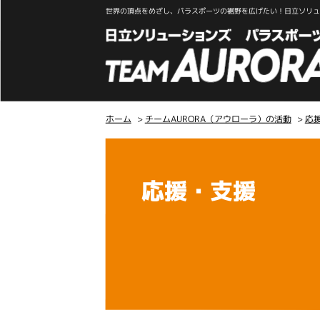
世界の頂点をめざし、パラスポーツの裾野を広げたい！日立ソリュー
ホーム
>
チームAURORA（アウローラ）の活動
>
応
こ
こ
か
応援・支援
ら
本
文