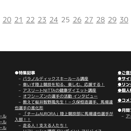
20
21
22
23
24
25
26
27
28
29
30
●特集記事
●ご意
パラノルディックスキールール講座
●サイ
車いす陸上競技を知る、楽しむ、応援する！
●リン
アスリートNITTAの健康ダイエット講座
●個人
オフシーズンの選手の活動 インタビュー
●コメ
教えて桜井智野風先生！－久保恒造選手、馬場達
也選手の進化形
●月間
「チームAURORA」陸上競技部に馬場達也選手が
ール
ア
入部！！
ール
走る人！支える人たち！
ール