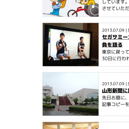
しています
させていた
2013.07.09
|
セガサミー
負を語る
東京に戻っ
30日に行わ
2013.07.09
|
山形新聞に
先日お昼に
記事コピーを