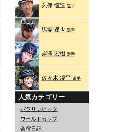
久保 恒造
選手
馬場 達也
選手
岸澤 宏樹
選手
佐々木 凜平
選手
人気カテゴリー
パラリンピック
ワールドカップ
合宿日記