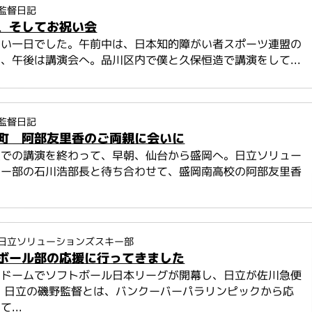
監督日記
、そしてお祝い会
しい一日でした。午前中は、日本知的障がい者スポーツ連盟の
、午後は講演会へ。品川区内で僕と久保恒造で講演をして...
監督日記
町 阿部友里香のご両親に会いに
沢での講演を終わって、早朝、仙台から盛岡へ。日立ソリュー
キー部の石川浩部長と待ち合わせて、盛岡南高校の阿部友里香
日立ソリューションズスキー部
ボール部の応援に行ってきました
ヤドームでソフトボール日本リーグが開幕し、日立が佐川急便
 日立の磯野監督とは、バンクーバーパラリンピックから応
...