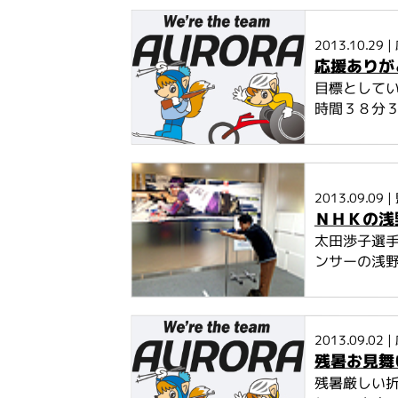
2013.10.29
|
応援ありが
目標としてい
時間３８分３
2013.09.09
|
ＮＨＫの浅
太田渉子選
ンサーの浅野
2013.09.02
|
残暑お見舞
残暑厳しい