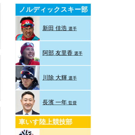
ノルディックスキー部
新田 佳浩
選手
阿部 友里香
選手
川除 大輝
選手
長濱 一年
監督
車いす陸上競技部