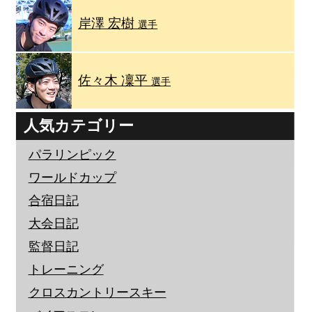
岸澤 宏樹
選手
佐々木 凜平
選手
人気カテゴリー
パラリンピック
ワールドカップ
合宿日記
大会日記
監督日記
トレーニング
クロスカントリースキー