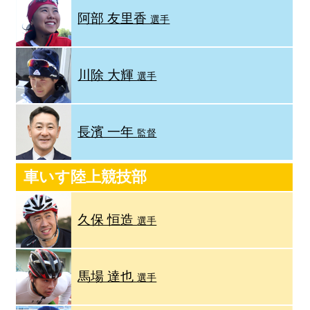
阿部 友里香
選手
川除 大輝
選手
長濱 一年
監督
車いす陸上競技部
久保 恒造
選手
馬場 達也
選手