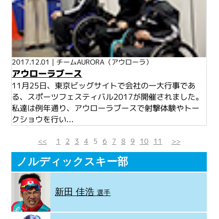
2017.12.01
|
チームAURORA（アウローラ）
アウローラブース
11月25日、東京ビッグサイトで会社の一大行事であ
る、スポーツフェスティバル2017が開催されました。
私達は例年通り、アウローラブースで射撃体験やトー
クショウを行い...
<<
1
2
3
4
5
6
7
8
9
10
11
>>
ノルディックスキー部
新田 佳浩
選手