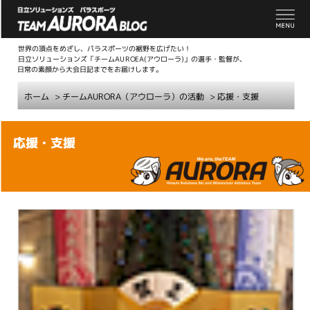
世界の頂点をめざし、パラスポーツの裾野を広げたい！
日立ソリューションズ「チームAUROEA(アウローラ)」の選手・監督が、
日常の素顔から大会日記までをお届けします。
ホーム
>
チームAURORA（アウローラ）の活動
>
応援・支援
こ
応援・支援
こ
か
ら
本
文