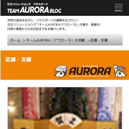
世界の頂点をめざし、パラスポーツの裾野を広げたい！
日立ソリューションズ「チームAUROEA(アウローラ)」の選手・監督が、
日常の素顔から大会日記までをお届けします。
ホーム
>
チームAURORA（アウローラ）の活動
>
応援・支援
こ
応援・支援
こ
か
ら
本
文