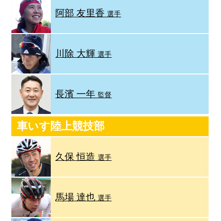
阿部 友里香
選手
川除 大輝
選手
長濱 一年
監督
車いす陸上競技部
久保 恒造
選手
馬場 達也
選手