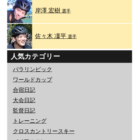
岸澤 宏樹
選手
佐々木 凜平
選手
人気カテゴリー
パラリンピック
ワールドカップ
合宿日記
大会日記
監督日記
トレーニング
クロスカントリースキー