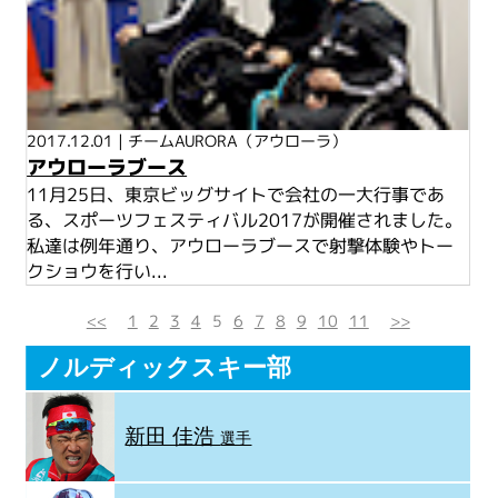
2017.12.01
|
チームAURORA（アウローラ）
アウローラブース
11月25日、東京ビッグサイトで会社の一大行事であ
る、スポーツフェスティバル2017が開催されました。
私達は例年通り、アウローラブースで射撃体験やトー
クショウを行い...
<<
1
2
3
4
5
6
7
8
9
10
11
>>
ノルディックスキー部
新田 佳浩
選手