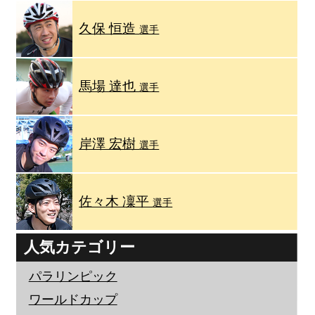
久保 恒造
選手
馬場 達也
選手
岸澤 宏樹
選手
佐々木 凜平
選手
人気カテゴリー
パラリンピック
ワールドカップ