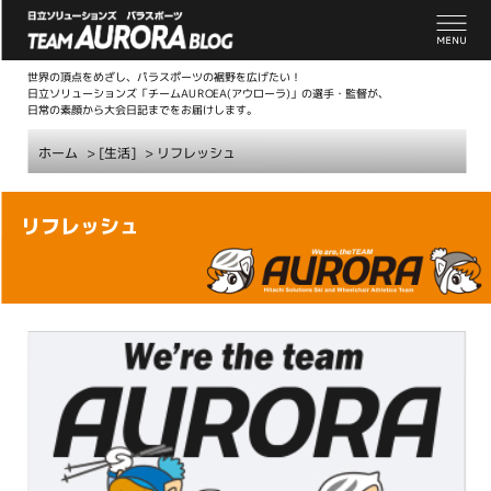
世界の頂点をめざし、パラスポーツの裾野を広げたい！
日立ソリューションズ「チームAUROEA(アウローラ)」の選手・監督が、
日常の素顔から大会日記までをお届けします。
ホーム
> [生活]
>
リフレッシュ
こ
リフレッシュ
こ
か
ら
本
文