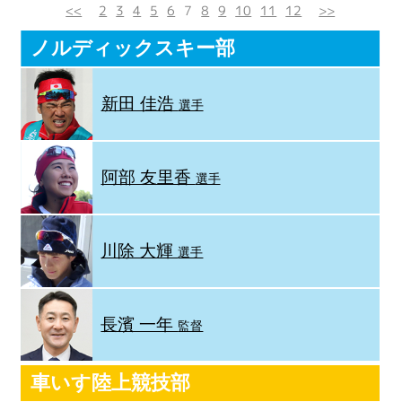
<<
2
3
4
5
6
7
8
9
10
11
12
>>
ノルディックスキー部
新田 佳浩
選手
阿部 友里香
選手
川除 大輝
選手
長濱 一年
監督
車いす陸上競技部