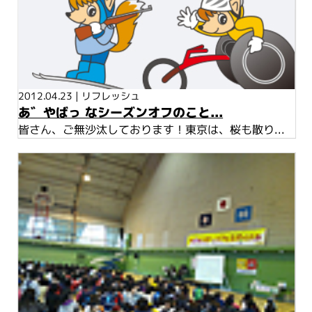
2012.04.23
|
リフレッシュ
あ゛やばっ なシーズンオフのこと...
皆さん、ご無沙汰しております！東京は、桜も散り...