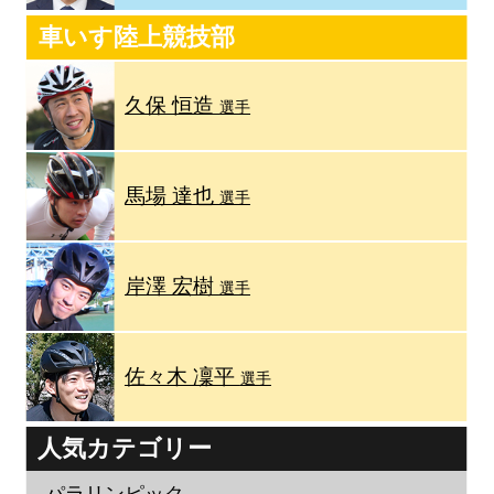
車いす陸上競技部
久保 恒造
選手
馬場 達也
選手
岸澤 宏樹
選手
佐々木 凜平
選手
人気カテゴリー
パラリンピック