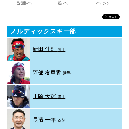
記事へ
覧へ
へ >>
ノルディックスキー部
新田 佳浩
選手
阿部 友里香
選手
川除 大輝
選手
長濱 一年
監督