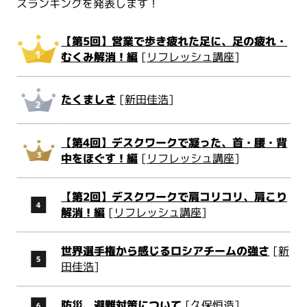
スランキングを発表します！
【第5回】営業で歩き疲れた足に、足の疲れ・
むくみ解消！編
[
リフレッシュ講座
]
たくましさ
[
新田佳浩
]
【第4回】デスクワークで凝った、首・腰・背
中をほぐす！編
[
リフレッシュ講座
]
【第2回】デスクワークで肩コリコリ、肩こり
解消！編
[
リフレッシュ講座
]
世界選手権から感じるロシアチームの強さ
[
新
田佳浩
]
防災、避難対策について
[
久保恒造
]