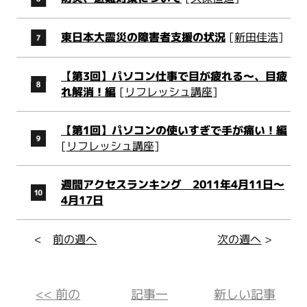
東日本大震災の障害者支援の状況
[
新田佳浩
]
【第3回】パソコン仕事で目が疲れる～、目疲
れ解消！編
[
リフレッシュ講座
]
【第1回】パソコンの使いすぎで手が痛い！編
[
リフレッシュ講座
]
週間アクセスランキング 2011年4月11日～
4月17日
<
前の週へ
次の週へ
>
<< 前の
記事一
新しい記事