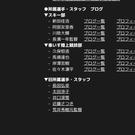
●所属選手・スタッフ ブログ
▼スキー部
新田佳浩
ブログ一覧
プロフィ
阿部友里香
ブログ一覧
プロフィ
川除大輝
ブログ一覧
プロフィ
長濱一年監督
ブログ一覧
プロフィ
▼車いす陸上競技部
久保恒造
ブログ一覧
プロフィ
馬場達也
ブログ一覧
プロフィ
岸澤宏樹
ブログ一覧
プロフィ
佐々木凜平
ブログ一覧
プロフィ
▼旧所属選手・スタッフ
長田弘幸
太田渉子
井口深雪
近藤さつき
荒井秀樹元監督