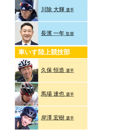
川除 大輝
選手
長濱 一年
監督
車いす陸上競技部
久保 恒造
選手
馬場 達也
選手
岸澤 宏樹
選手