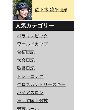
佐々木 凜平
選手
人気カテゴリー
パラリンピック
ワールドカップ
合宿日記
大会日記
監督日記
トレーニング
クロスカントリースキー
バイアスロン
車いす陸上競技
競技ルール