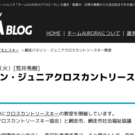
ションズ「チームAUROEA(アウローラ)」の選手・監督が、日常の素顔から大会日記までをお届
HOME
チームAURORAについて
選
どもとスキー
> 網走パラリン・ジュニアクロスカントリースキー教室
日（火）
[荒井秀樹]
ン・ジュニアクロスカントリース
象に
クロスカントリースキー
の教室を開催しています。
クロスカントリースキー協会）と網走市、網走市社会福祉協議
。