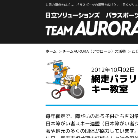
世界の頂点をめざし、パラスポーツの裾野を広げたい！日立ソリュー
ホーム
>
チームAURORA（アウローラ）の活動
>
こ
こ
2012年10月02
こ
網走パラリ
か
ら
キー教室
本
文
毎年網走で、障がいのある子供たちを対
日本障がい者スキー連盟（日本障がい者
会や地元の多くの団体が協力しています