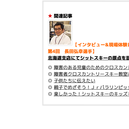
★
関連記事
【インタビュー&現場体験
第4回 長田弘幸選手】
北海道支店にてシットスキーの原点を
◎
障害のある児童のためのクロスカン
◎
障害者クロスカントリースキー教室i
◎
子供たちに伝えたい
◎
親子でめざそう！Ｊｒパラリンピッ
◎
楽しかった！シットスキーのキッズ