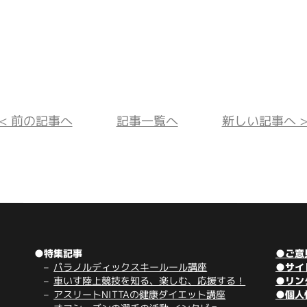
<< 前の記事へ
記事一覧へ
新しい記事へ >
●特集記事
●ご意
パラノルディックスキールール講座
●サイ
車いす陸上競技を知る、楽しむ、応援する！
●リン
アスリートNITTAの健康ダイエット講座
●個人