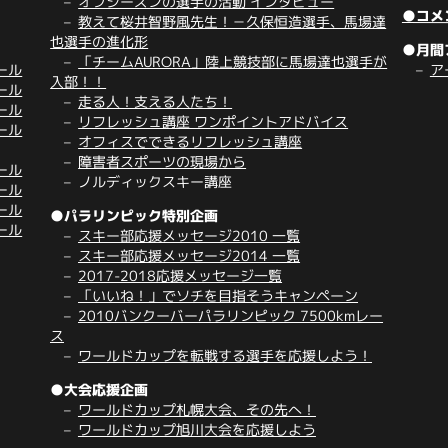
オフシーズンの選手の活動 インタビュー
●コメ
教えて桜井智野風先生！－久保恒造選手、馬場達
也選手の進化形
●月間
「チームAURORA」陸上競技部に馬場達也選手が
ール
ア
入部！！
ール
走る人！支える人たち！
ール
リフレッシュ講座 ワンポイントアドバイス
ール
オフィスでできるリフレッシュ講座
障害者スポーツの現場から
ール
ノルディックスキー講座
ール
ール
●パラリンピック特別企画
ール
スキー部応援メッセージ2010 一覧
スキー部応援メッセージ2014 一覧
2017-2018応援メッセージ一覧
「いいね！」でソチを目指そうキャンペーン
2010バンクーバーパラリンピック 7500kmレー
ス
ワールドカップを転戦する選手を応援しよう！
●大会応援企画
ワールドカップ札幌大会、その先へ！
ワールドカップ旭川大会を応援しよう