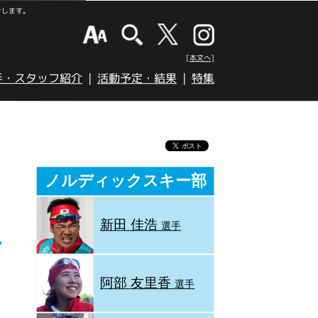
けします。
[本文へ]
手・スタッフ紹介
活動予定・結果
特集
ノルディックスキー部
新田 佳浩
選手
阿部 友里香
選手