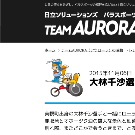
世界の頂点をめざし、パラスポーツの裾野を広げたい！日立ソリュー
ホーム
>
チームAURORA（アウローラ）の活動
>
ト
こ
こ
2015年11月06
か
大林千沙選
ら
本
文
美幌町出身の大林千沙選手と一緒に
ロー
能取湾とオホーツク海の雄大な景色と紅葉
別れ際、またどこかで会うときまで、と