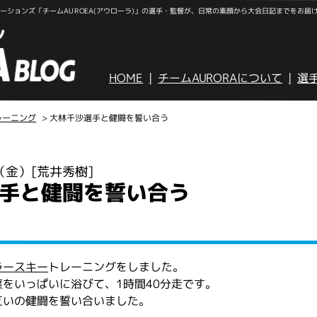
ションズ「チームAUROEA(アウローラ)」の選手・監督が、日常の素顔から大会日記までをお届
HOME
チームAURORAについて
選
レーニング
> 大林千沙選手と健闘を誓い合う
日（金）
[荒井秀樹]
手と健闘を誓い合う
ラースキー
トレーニングをしました。
をいっぱいに浴びて、1時間40分走です。
互いの健闘を誓い合いました。