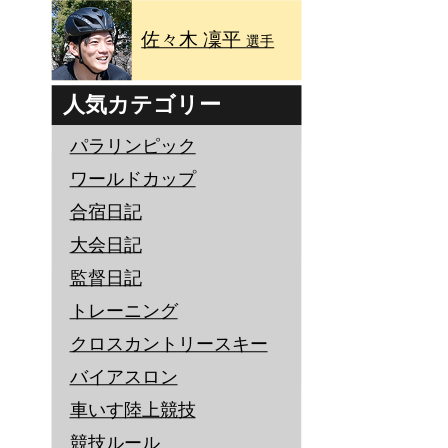
佐々木 凜平
選手
人気カテゴリー
パラリンピック
ワールドカップ
合宿日記
大会日記
監督日記
トレーニング
クロスカントリースキー
バイアスロン
車いす陸上競技
競技ルール