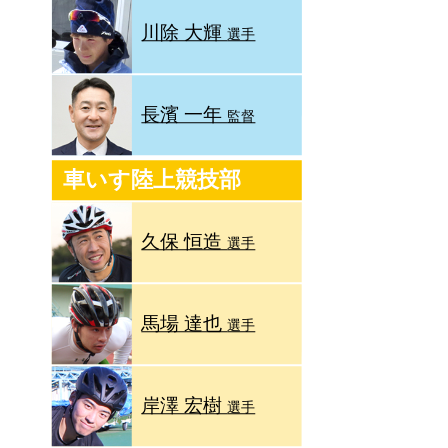
川除 大輝
選手
長濱 一年
監督
車いす陸上競技部
久保 恒造
選手
馬場 達也
選手
岸澤 宏樹
選手