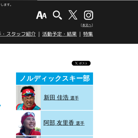
けします。
[本文へ]
手・スタッフ紹介
活動予定・結果
特集
ノルディックスキー部
新田 佳浩
選手
阿部 友里香
選手