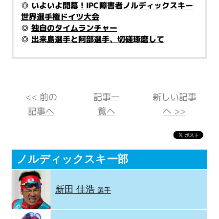
◎
いよいよ開幕！IPC障害者ノルディックスキー
世界選手権ドイツ大会
◎
独自のタイムランチャー
◎
出来島選手と阿部選手、切磋琢磨して
<< 前の
記事一
新しい記事
記事へ
覧へ
へ >>
ノルディックスキー部
新田 佳浩
選手