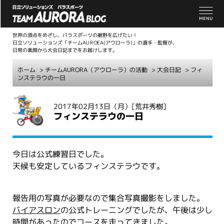
世界の頂点をめざし、パラスポーツの裾野を広げたい！
日立ソリューションズ「チームAUROEA(アウローラ)」の選手・監督が、
日常の素顔から大会日記までをお届けします。
ホーム
>
チームAURORA（アウローラ）の活動
>
大会日記
> フィ
ンステラウの一日
こ
2017年02月13日（月）
[荒井秀樹]
こ
フィンステラウの一日
か
ら
本
今日は公式練習日でした。
文
天候も安定しているフィンステラウです。
報告用の写真が必要なので集合写真撮影をしました。
バイアスロン
の公式トレーニングでしたが、午後は少し
時間があったのでコースを走ってきました。