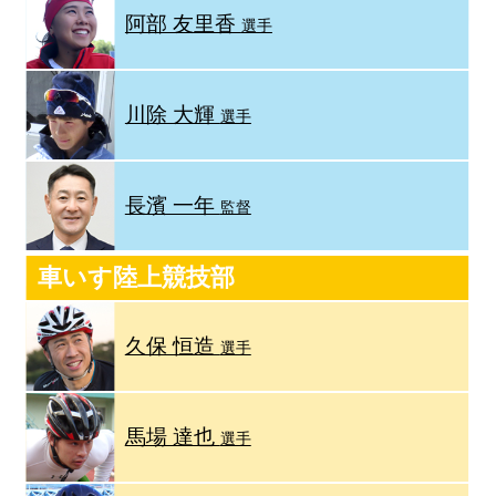
阿部 友里香
選手
川除 大輝
選手
長濱 一年
監督
車いす陸上競技部
久保 恒造
選手
馬場 達也
選手