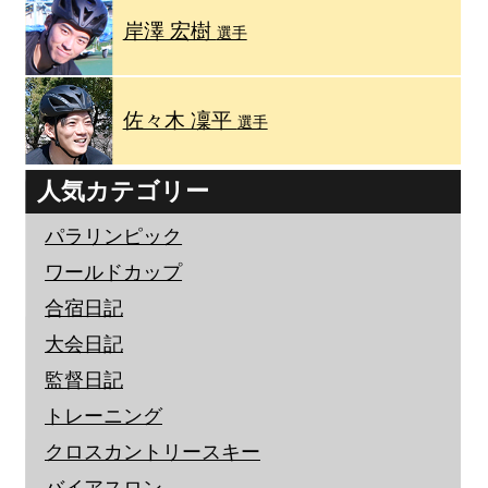
岸澤 宏樹
選手
佐々木 凜平
選手
人気カテゴリー
パラリンピック
ワールドカップ
合宿日記
大会日記
監督日記
トレーニング
クロスカントリースキー