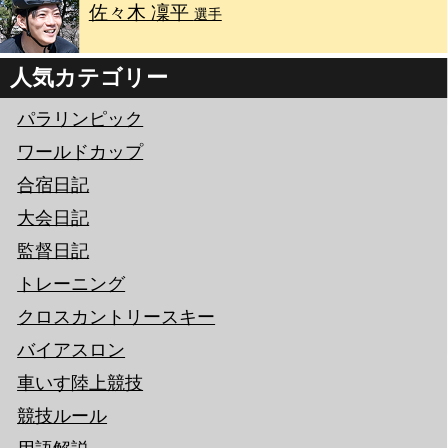
佐々木 凜平
選手
人気カテゴリー
パラリンピック
ワールドカップ
合宿日記
大会日記
監督日記
トレーニング
クロスカントリースキー
バイアスロン
車いす陸上競技
競技ルール