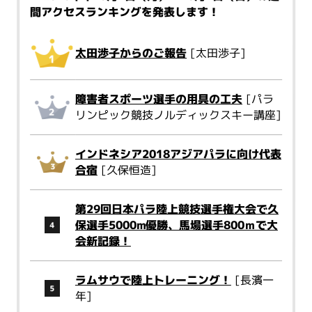
間アクセスランキングを発表します！
太田渉子からのご報告
[太田渉子]
障害者スポーツ選手の用具の工夫
[パラ
リンピック競技ノルディックスキー講座]
インドネシア2018アジアパラに向け代表
合宿
[久保恒造]
第29回日本パラ陸上競技選手権大会で久
保選手5000m優勝、馬場選手800ｍで大
会新記録！
ラムサウで陸上トレーニング！
[長濱一
年]