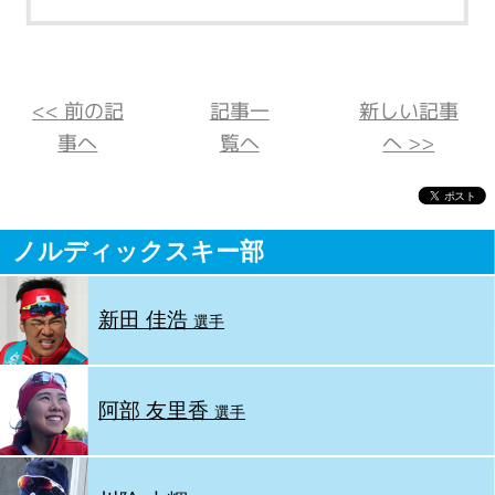
<< 前の記
記事一
新しい記事
事へ
覧へ
へ >>
ノルディックスキー部
新田 佳浩
選手
阿部 友里香
選手