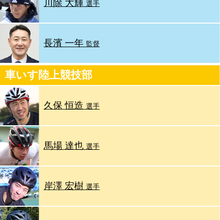
川除 大輝
選手
長濱 一年
監督
車いす陸上競技部
久保 恒造
選手
馬場 達也
選手
岸澤 宏樹
選手