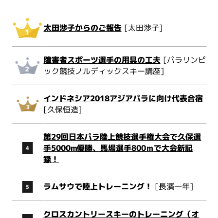
太田渉子からのご報告
[太田渉子]
障害者スポーツ選手の用具の工夫
[パラリンピ
ック競技ノルディックスキー講座]
インドネシア2018アジアパラに向け代表合宿
[久保恒造]
第29回日本パラ陸上競技選手権大会で久保選
手5000m優勝、馬場選手800ｍで大会新記
録！
ラムサウで陸上トレーニング！
[長濱一年]
クロスカントリースキーのトレーニング（オ