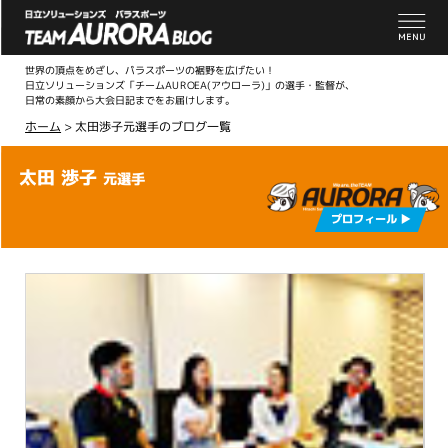
世界の頂点をめざし、パラスポーツの裾野を広げたい！
日立ソリューションズ「チームAUROEA(アウローラ)」の選手・監督が、
日常の素顔から大会日記までをお届けします。
ホーム
>
太田渉子元選手のブログ一覧
太田 渉子
元選手
プロフィール ▶︎
こ
こ
か
ら
本
文