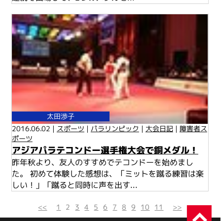
太田渉子
2016.06.02 |
スポーツ
|
パラリンピック
|
大会日記
|
障害者ス
ポーツ
アジアパラテコンドー選手権大会で銅メダル！
昨年秋より、友人のすすめでテコンドーを始めまし
た。 初めて体験した感想は、「ミットを蹴る練習は楽
しい！」「蹴ると同時に声を出す...
<<
1
2
3
4
5
6
7
8
9
10
11
>>