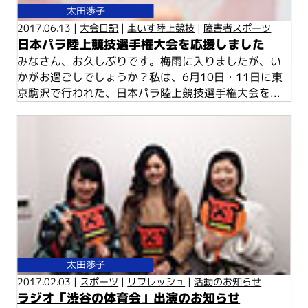
太田渉子
2017.06.13 |
大会日記
|
車いす陸上競技
|
障害者スポーツ
日本パラ陸上競技選手権大会を応援しました
みなさん、お久しぶりです。梅雨に入りましたが、い
かがお過ごしでしょうか？私は、6月10日・11日に東
京駒沢で行われた、日本パラ陸上競技選手権大会を...
太田渉子
2017.02.03 |
スポーツ
|
リフレッシュ
|
活動のお知らせ
ラジオ「渋谷の体育会」出演のお知らせ