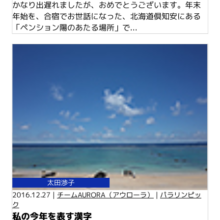
かなり出遅れましたが、おめでとうございます。年末
年始を、合宿でお世話になった、北海道倶知安にある
「ペンション陽のあたる場所」で...
太田渉子
2016.12.27 |
チームAURORA（アウローラ）
|
パラリンピッ
ク
私の今年を表す漢字