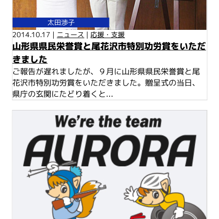
太田渉子
2014.10.17 |
ニュース
|
応援・支援
山形県県民栄誉賞と尾花沢市特別功労賞をいただ
きました
ご報告が遅れましたが、９月に山形県県民栄誉賞と尾
花沢市特別功労賞をいただきました。贈呈式の当日、
県庁の玄関にたどり着くと...