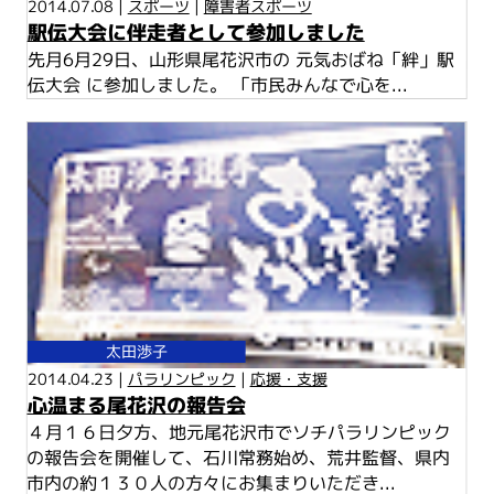
2014.07.08 |
スポーツ
|
障害者スポーツ
駅伝大会に伴走者として参加しました
先月6月29日、山形県尾花沢市の 元気おばね「絆」駅
伝大会 に参加しました。 「市民みんなで心を...
太田渉子
2014.04.23 |
パラリンピック
|
応援・支援
心温まる尾花沢の報告会
４月１６日夕方、地元尾花沢市でソチパラリンピック
の報告会を開催して、石川常務始め、荒井監督、県内
市内の約１３０人の方々にお集まりいただき...