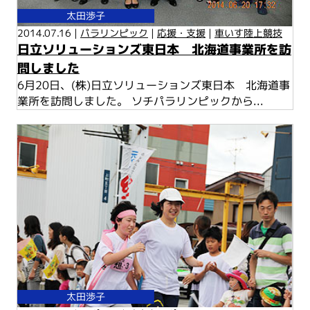
太田渉子
2014.07.16 |
パラリンピック
|
応援・支援
|
車いす陸上競技
日立ソリューションズ東日本 北海道事業所を訪
問しました
6月20日、(株)日立ソリューションズ東日本 北海道事
業所を訪問しました。 ソチパラリンピックから...
太田渉子