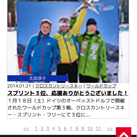
太田渉子
2014.01.21 |
クロスカントリースキー
|
ワールドカップ
スプリント３位、応援ありがとうございました！
１月１８日（土）ドイツのオーベッストドルフで開催
されたワールドカップ第３戦、クロスカントリースキ
ー・スプリント・フリーにて３位に...
<<
1
2
3
4
5
6
7
8
9
10
11
>>