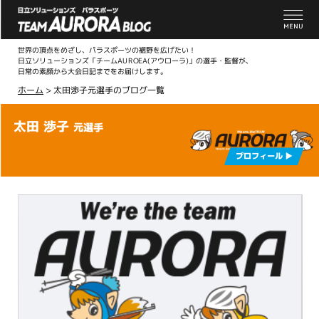
世界の頂点をめざし、パラスポーツの裾野を広げたい！
日立ソリューションズ「チームAUROEA(アウローラ)」の選手・監督が、
日常の素顔から大会日記までをお届けします。
ホーム
>
太田渉子元選手のブログ一覧
太田 渉子
元選手
プロフィール ▶︎
こ
こ
か
ら
本
文