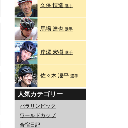
久保 恒造
選手
馬場 達也
選手
岸澤 宏樹
選手
佐々木 凜平
選手
人気カテゴリー
パラリンピック
ワールドカップ
合宿日記