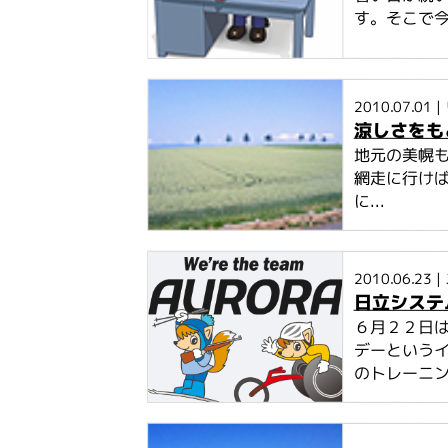
す。そこで
2010.07.01
|
涼しさをも
地元の美幌も
網走に行けば
に...
2010.06.23
|
日立システ
６月２２日は
デーというイ
のトレーニング