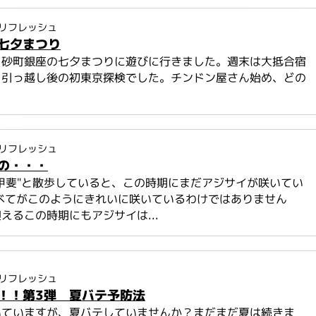
リフレッシュ
七夕まつり
)、砂町銀座の七夕まつりに遊びに行きました。週末は大抵合宿
、引っ越し後の初東京探検でした。チンドン屋さん始め、どの
.
リフレッシュ
の・・・
甲斐"と散歩していると、この時期にまだアジサイが咲いてい
べてがこのようにきれいに咲いているわけではありません
えるこの時期にもアジサイは...
リフレッシュ
！！第3弾 夏バテ予防法
いていますが、夏バテしていませんか？まだまだ夏は続きま