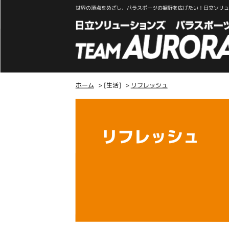
世界の頂点をめざし、パラスポーツの裾野を広げたい！日立ソリュー
ホーム
> [生活]
>
リフレッシュ
こ
こ
か
リフレッシュ
ら
本
文