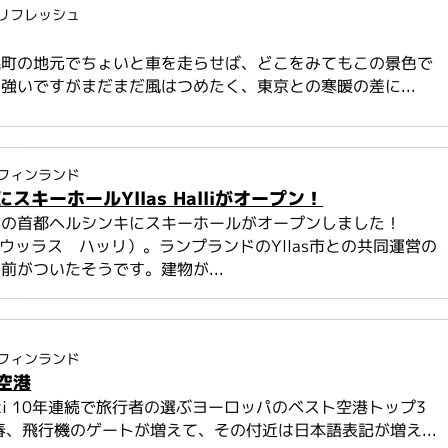
リフレッシュ
幌町の地元でちょいと車を走らせば、どこをみてもこの景色で
強いですがまだまだ風はつめたく、東京との寒暖の差に...
フィンランド
スキーホールYllas Halliがオープン！
ドの首都ヘルシンキにスキーホールがオープンしました！
alli（ウッラス ハッリ）。ランプランドのYllas市との共同運営の
前がついたそうです。建物が...
フィンランド
空港
sinki 10年連続で旅行者の選ぶヨーロッパのベスト空港トップ3
春、飛行機のゲートが増えて、その付近は日本語表記が増え...