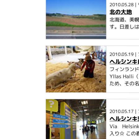
2010.05.28
|
北の大地
北海道、美
す。日差しは
2010.05.19
|
ヘルシンキに
フィンラン
Yllas H
ため、その名
2010.05.17
|
ヘルシンキ
Via Hel
入り☆ この