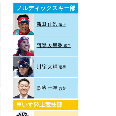
ノルディックスキー部
新田 佳浩
選手
阿部 友里香
選手
川除 大輝
選手
長濱 一年
監督
車いす陸上競技部