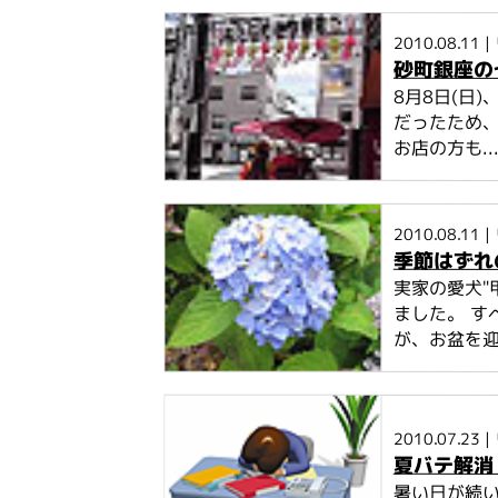
2010.08.11
|
砂町銀座の
8月8日(日
だったため
お店の方も..
2010.08.11
|
季節はずれ
実家の愛犬"
ました。 す
が、お盆を迎
2010.07.23
|
夏バテ解消
暑い日が続