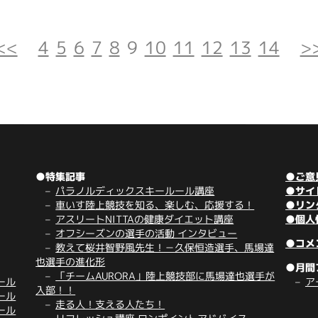
<<
4
5
6
7
8
9
10
11
12
13
14
>
●特集記事
●ご意
パラノルディックスキールール講座
●サイ
車いす陸上競技を知る、楽しむ、応援する！
●リン
アスリートNITTAの健康ダイエット講座
●個人
オフシーズンの選手の活動 インタビュー
●コメ
教えて桜井智野風先生！－久保恒造選手、馬場達
也選手の進化形
●月間
「チームAURORA」陸上競技部に馬場達也選手が
ール
ア
入部！！
ール
走る人！支える人たち！
ール