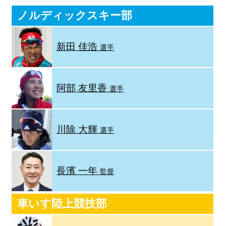
ノルディックスキー部
新田 佳浩
選手
阿部 友里香
選手
川除 大輝
選手
長濱 一年
監督
車いす陸上競技部