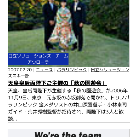
日立ソリューションズ チーム
アウローラ
2007.02.20 |
ニュース
|
パラリンピック
|
日立ソリューション
ズスキー部
天皇皇后両陛下ご主催の「秋の園遊会」
天皇、皇后両陛下が主催する「秋の園遊会」が2006年
11月9日、東京・元赤坂の赤坂御苑で開かれ、トリノパ
ラリンピック 金メダリストの井口深雪選手・小林卓司
ガイド・荒井秀樹監督が招待され、両陛下は3人と歓
談...