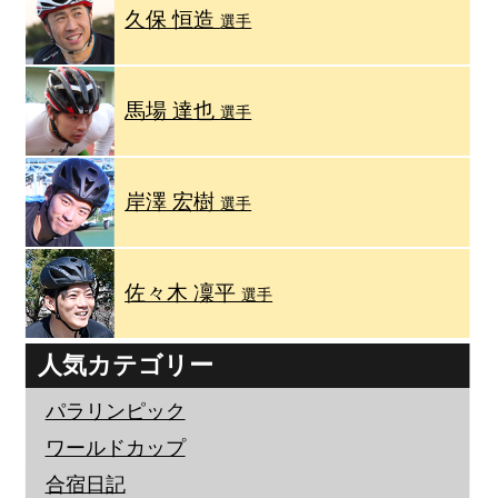
久保 恒造
選手
馬場 達也
選手
岸澤 宏樹
選手
佐々木 凜平
選手
人気カテゴリー
パラリンピック
ワールドカップ
合宿日記