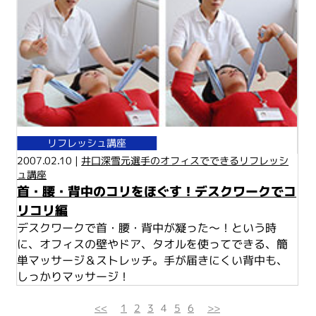
リフレッシュ講座
2007.02.10 |
井口深雪元選手のオフィスでできるリフレッシ
ュ講座
首・腰・背中のコリをほぐす！デスクワークでコ
リコリ編
デスクワークで首・腰・背中が凝った～！という時
に、オフィスの壁やドア、タオルを使ってできる、簡
単マッサージ＆ストレッチ。手が届きにくい背中も、
しっかりマッサージ！
<<
1
2
3
4
5
6
>>