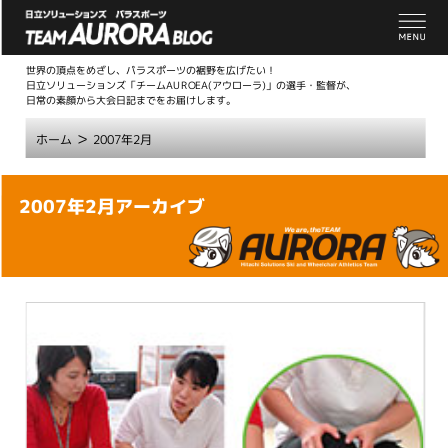
世界の頂点をめざし、パラスポーツの裾野を広げたい！
日立ソリューションズ「チームAUROEA(アウローラ)」の選手・監督が、
日常の素顔から大会日記までをお届けします。
>
ホーム
2007年2月
こ
2007年2月アーカイブ
こ
か
ら
本
文