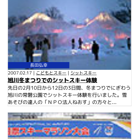
長田弘幸
2007.02.17 |
こどもとスキー
|
シットスキー
旭川冬まつりでのシットスキー体験
先日の2月10日から12日の3日間、冬まつりでにぎわう
旭川の常磐公園でシットスキー体験を行いました。雪
あそびの達人の「ＮＰＯ法人ねおす」の方々と...