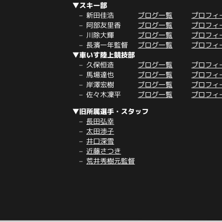
▼スキー部
新田佳浩
ブログ一覧
プロフィ
阿部友里香
ブログ一覧
プロフィ
川除大輝
ブログ一覧
プロフィ
長濱一年監督
ブログ一覧
プロフィ
▼車いす陸上競技部
久保恒造
ブログ一覧
プロフィ
馬場達也
ブログ一覧
プロフィ
岸澤宏樹
ブログ一覧
プロフィ
佐々木凜平
ブログ一覧
プロフィ
▼旧所属選手・スタッフ
長田弘幸
太田渉子
井口深雪
近藤さつき
荒井秀樹元監督