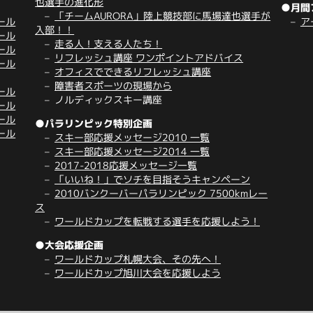
也選手の進化形
●月間
「チームAURORA」陸上競技部に馬場達也選手が
ール
ア
入部！！
ール
走る人！支える人たち！
ール
リフレッシュ講座 ワンポイントアドバイス
ール
オフィスでできるリフレッシュ講座
障害者スポーツの現場から
ール
ノルディックスキー講座
ール
ール
●パラリンピック特別企画
ール
スキー部応援メッセージ2010 一覧
スキー部応援メッセージ2014 一覧
2017-2018応援メッセージ一覧
「いいね！」でソチを目指そうキャンペーン
2010バンクーバーパラリンピック 7500kmレー
ス
ワールドカップを転戦する選手を応援しよう！
●大会応援企画
ワールドカップ札幌大会、その先へ！
ワールドカップ旭川大会を応援しよう