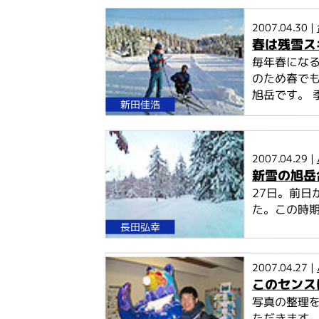
2007.04.30 |
春は残雪ス
毎年春にな
のため春でも
旭岳です。 季
新田佳浩
2007.04.29 |
新雪の旭岳
27日。前日
た。この時期
長田弘幸
2007.04.27 |
このセンス
写真の整理
ただきます