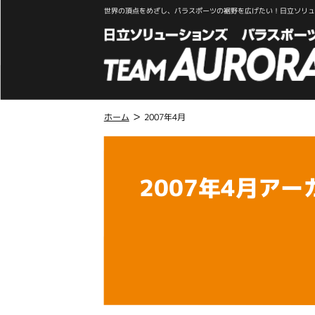
世界の頂点をめざし、パラスポーツの裾野を広げたい！日立ソリュー
>
ホーム
2007年4月
こ
こ
か
2007年4月アー
ら
本
文