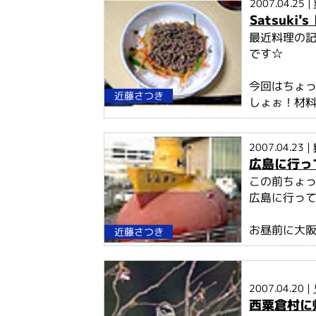
2007.04.25 |
Satsuk
最近料理の記
です☆
今回はちょっ
近藤さつき
しょぉ！材料は
2007.04.23 |
広島に行っ
この前ちょ
広島に行ってき
お昼前に大阪を
近藤さつき
2007.04.20 |
西粟倉村に