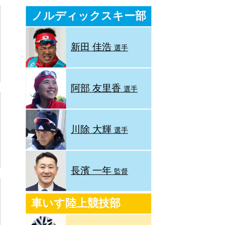
ノルディックスキー部
新田 佳浩
選手
阿部 友里香
選手
川除 大輝
選手
長濱 一年
監督
車いす陸上競技部