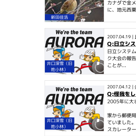
カナダで金
に、地元西粟
新田佳浩
2007.04.19 |
Q:日立シ
日立システ
ク大会の報
井口深雪（旧
ことが...
姓小林）
2007.04.12 |
Q:怪我を
2005年に
家から郵便
井口深雪（旧
ていました
姓小林）
スカレーター