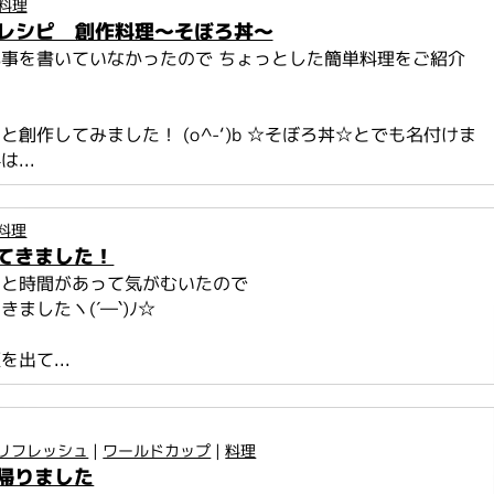
料理
i's レシピ 創作料理～そぼろ丼～
事を書いていなかったので ちょっとした簡単料理をご紹介
と創作してみました！ (o^-‘)b ☆そぼろ丼☆とでも名付けま
...
料理
てきました！
っと時間があって気がむいたので
ましたヽ(´―`)ﾉ☆
出て...
リフレッシュ
|
ワールドカップ
|
料理
帰りました