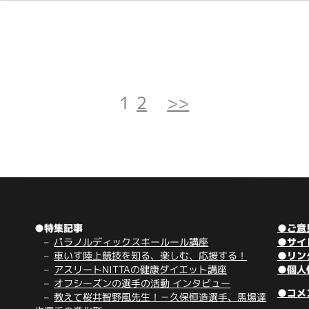
1
2
>>
●特集記事
●ご意
パラノルディックスキールール講座
●サイ
車いす陸上競技を知る、楽しむ、応援する！
●リン
アスリートNITTAの健康ダイエット講座
●個人
オフシーズンの選手の活動 インタビュー
●コメ
教えて桜井智野風先生！－久保恒造選手、馬場達