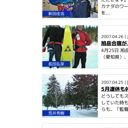
カナダのワ
を...
新田佳浩
2007.04.26 |
旭岳合宿が
4月25日 
（愛知県）、長
長田弘幸
2007.04.25 |
5月連休も
どうしてもス
していた時も
らも、「監督
荒井秀樹