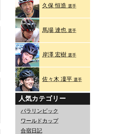
久保 恒造
選手
馬場 達也
選手
岸澤 宏樹
選手
佐々木 凜平
選手
人気カテゴリー
パラリンピック
ワールドカップ
合宿日記