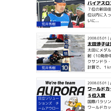
バイアスロ
７位の新田佳
位以内に入
いに...
荒井秀樹
2008.03.01 |
太田渉子は
太田にメダル
射（10発命
クサンドラ・
計算で、１km
荒井秀樹
2008.03.01 |
ワールドカ
５位入賞
日立ソリュー
国際パラリン
ションズ チ
ワールドカッ
ームアウロー