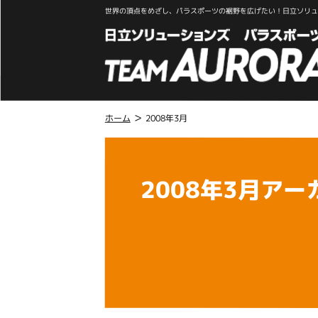
世界の頂点をめざし、パラスポーツの裾野を広げたい！日立ソリュー
>
ホーム
2008年3月
こ
こ
か
2008年3月アー
ら
本
文