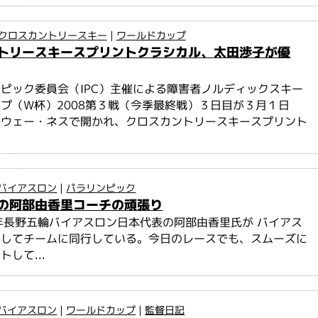
クロスカントリースキー
|
ワールドカップ
トリースキースプリントクラシカル、太田渉子が優
ピック委員会（IPC）主催による障害者ノルディックスキー
プ（W杯）2008第３戦（今季最終戦）３日目が３月１日
ルウェー・ネスで開かれ、クロスカントリースキースプリント
.
バイアスロン
|
パラリンピック
の阿部由香里コーチの頑張り
年長野五輪バイアスロン日本代表の阿部由香里氏が バイアス
としてチームに同行している。今日のレースでも、スムーズに
して...
バイアスロン
|
ワールドカップ
|
監督日記