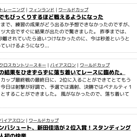
トレーニング
|
フィンランド
|
ワールドカップ
でもびっくりするほど戦えるようになった
ンまで、練習の成果がどう出るか予想できなかったのですが、
ツ大会ですぐに結果が出たので驚きました。 昨季までは、
０秒離されていたら追いつけなかったのに、今は秒差というと
ていけるようになり...
クロスカントリースキー
|
バイアスロン
|
ワールドカップ
の結果をひきずらずに落ち着いてレースに臨めた。
ドカップ最終戦の最終日に、2位に入ることができてとてもう
。今日は射撃が好調で、予選では満射、決勝ではペナルティ１
とすることができました。 風がなかったので、落ち着いて
.
バイアスロン
|
ワールドカップ
ンパシュート、新田佳浩が２位入賞！スタンディング
人初の快挙