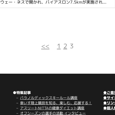
ウェー・ネスで開かれ、バイアスロン7.5kmが実施され...
<<
1
2
3
●特集記事
●ご意
パラノルディックスキールール講座
●サイ
車いす陸上競技を知る、楽しむ、応援する！
●リン
アスリートNITTAの健康ダイエット講座
●個人
オフシーズンの選手の活動 インタビュー