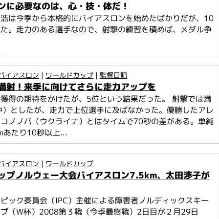
ンに必要なのは、心・技・体だ！
浩は今季から本格的にバイアスロンを始めたばかりだが、10
った。走力のある選手なので、射撃の練習を積めば、メダル争
バイアスロン
|
ワールドカップ
|
監督日記
満射！来季に向けてさらに走力アップを
獲得の期待をかけたが、5位という結果だった。 射撃では満
中）としたが、走力で上位選手に及ばなかった。優勝したアレ
コノノバ（ウクライナ）とはタイムで70秒の差がある。単純
あたり10秒以上...
バイアスロン
|
ワールドカップ
ップノルウェー大会バイアスロン7.5km、太田渉子が
ピック委員会（IPC）主催による障害者ノルディックスキー
プ（W杯）2008第３戦（今季最終戦）2日目が２月29日