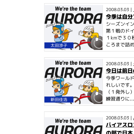
2008.03.03 |
今季は自分
シーズンイ
第１戦のドイ
１kmで３
ころまで詰め
太田渉子
2008.03.03 |
今日は前日
今季ワール
れしいです
（１発外し）
練習通りに..
新田佳浩
2008.03.03 |
バイアスロ
の部で日本