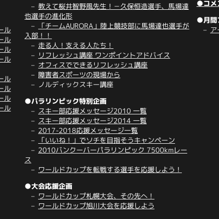
●コメ
教えて桜井智野風先生！－久保恒造選手、馬場達
也選手の進化形
●月間
「チームAURORA」陸上競技部に馬場達也選手が
ール
ア
入部！！
ール
走る人！支える人たち！
ール
リフレッシュ講座 ワンポイントアドバイス
ール
オフィスでできるリフレッシュ講座
障害者スポーツの現場から
ール
ノルディックスキー講座
ール
ール
●パラリンピック特別企画
ール
スキー部応援メッセージ2010 一覧
スキー部応援メッセージ2014 一覧
2017-2018応援メッセージ一覧
「いいね！」でソチを目指そうキャンペーン
2010バンクーバーパラリンピック 7500kmレー
ス
ワールドカップを転戦する選手を応援しよう！
●大会応援企画
ワールドカップ札幌大会、その先へ！
ワールドカップ旭川大会を応援しよう