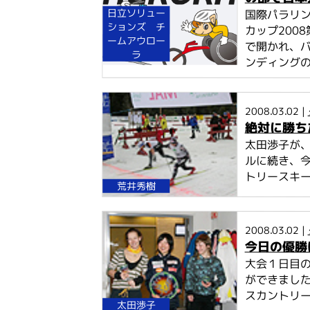
日立ソリュー
国際パラリ
ションズ チ
カップ200
ームアウロー
で開かれ、バ
ラ
ンディングの
2008.03.02 |
絶対に勝ち
太田渉子が、
ルに続き、
トリースキー
荒井秀樹
2008.03.02 |
今日の優勝
大会１日目の
ができまし
スカントリー
太田渉子