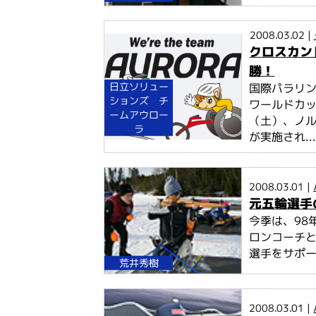
2008.03.02 |
クロスカン
勝！
日立ソリュー
国際パラリン
ションズ チ
ワールドカッ
ームアウロー
（土）、ノ
ラ
が実施され..
2008.03.01 |
元五輪選手
今季は、98
ロンコーチ
選手をサポート
荒井秀樹
2008.03.01 |