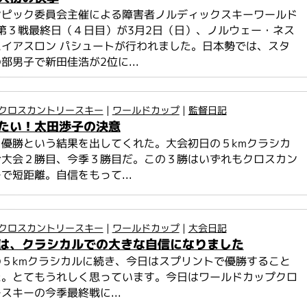
ンピック委員会主催による障害者ノルディックスキーワールド
8第３戦最終日（４日目）が3月2日（日）、ノルウェー・ネス
イアスロン パシュートが行われました。日本勢では、スタ
部男子で新田佳浩が2位に...
クロスカントリースキー
|
ワールドカップ
|
監督日記
たい！太田渉子の決意
優勝という結果を出してくれた。大会初日の５kmクラシカ
今大会２勝目、今季３勝目だ。この３勝はいずれもクロスカン
で短距離。自信をもって...
クロスカントリースキー
|
ワールドカップ
|
大会日記
は、クラシカルでの大きな自信になりました
５kmクラシカルに続き、今日はスプリントで優勝すること
た。とてもうれしく思っています。今日はワールドカップクロ
スキーの今季最終戦に...