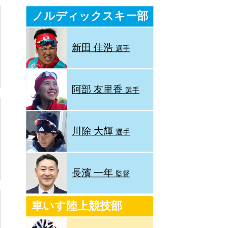
ノルディックスキー部
新田 佳浩
選手
阿部 友里香
選手
川除 大輝
選手
長濱 一年
監督
車いす陸上競技部