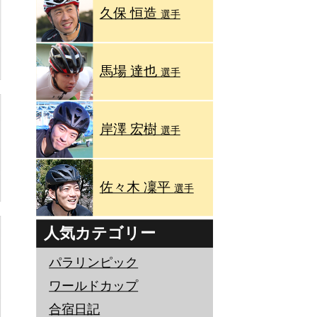
久保 恒造
選手
馬場 達也
選手
岸澤 宏樹
選手
佐々木 凜平
選手
人気カテゴリー
パラリンピック
ワールドカップ
合宿日記