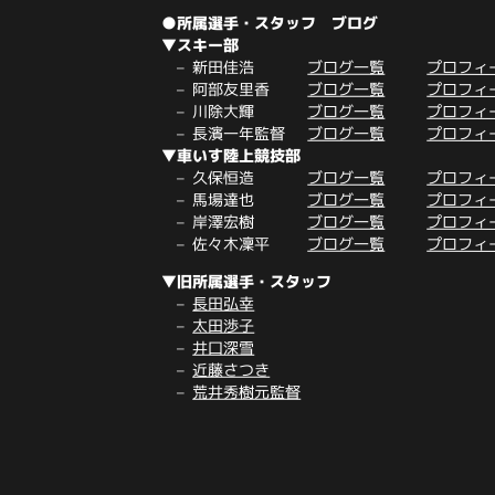
●所属選手・スタッフ ブログ
▼スキー部
新田佳浩
ブログ一覧
プロフィ
阿部友里香
ブログ一覧
プロフィ
川除大輝
ブログ一覧
プロフィ
長濱一年監督
ブログ一覧
プロフィ
▼車いす陸上競技部
久保恒造
ブログ一覧
プロフィ
馬場達也
ブログ一覧
プロフィ
岸澤宏樹
ブログ一覧
プロフィ
佐々木凜平
ブログ一覧
プロフィ
▼旧所属選手・スタッフ
長田弘幸
太田渉子
井口深雪
近藤さつき
荒井秀樹元監督