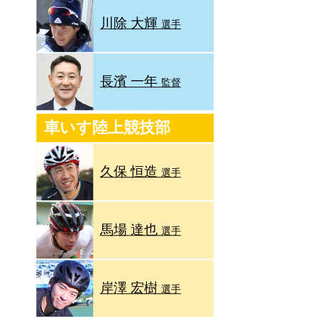
川除 大輝
選手
長濱 一年
監督
車いす陸上競技部
久保 恒造
選手
馬場 達也
選手
岸澤 宏樹
選手