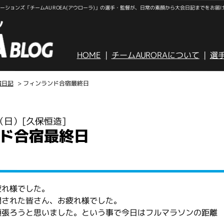
ションズ「チームAUROEA(アウローラ)」の選手・監督が、日常の素顔から大会日記までをお届
HOME
チームAURORAについて
選
宿日記
> フィンランド合宿最終日
日（日）
[久保恒造]
ド合宿最終日
疲れ様でした。
闘された皆さん、お疲れ様でした。
頑張ろうと思いました。という事で今日はフルマラソンの距離