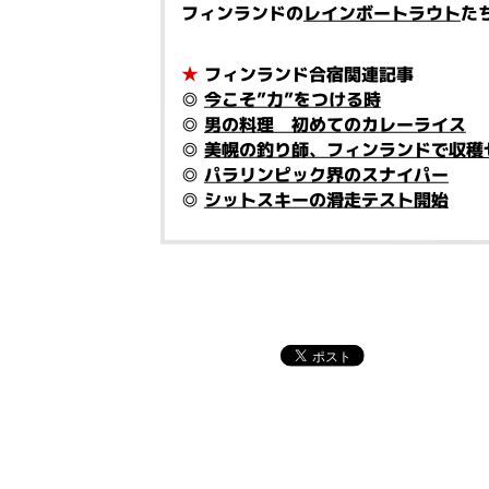
フィンランドの
レインボートラウト
た
★
フィンランド合宿関連記事
◎
今こそ”力”をつける時
◎
男の料理 初めてのカレーライス
◎
美幌の釣り師、フィンランドで収穫
◎
パラリンピック界のスナイパー
◎
シットスキーの滑走テスト開始