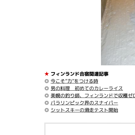
★
フィンランド合宿関連記事
◎
今こそ”力”をつける時
◎
男の料理 初めてのカレーライス
◎
美幌の釣り師、フィンランドで収穫ゼ
◎
パラリンピック界のスナイパー
◎
シットスキーの滑走テスト開始