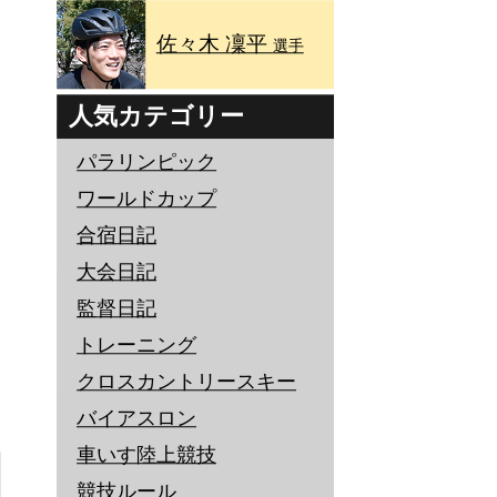
佐々木 凜平
選手
人気カテゴリー
パラリンピック
ワールドカップ
合宿日記
大会日記
監督日記
トレーニング
クロスカントリースキー
バイアスロン
車いす陸上競技
競技ルール