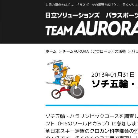
世界の頂点をめざし、パラスポーツの裾野を広げたい！日立ソリュー
ホーム
>
チームAURORA（アウローラ）の活動
>
パ
こ
こ
2013年01月31
か
ソチ五輪・
ら
本
文
ソチ五輪・パラリンピックコースを調査
ント（FISのワールドカップ）に参加しま
全日本スキー連盟のクロカン科学部会の