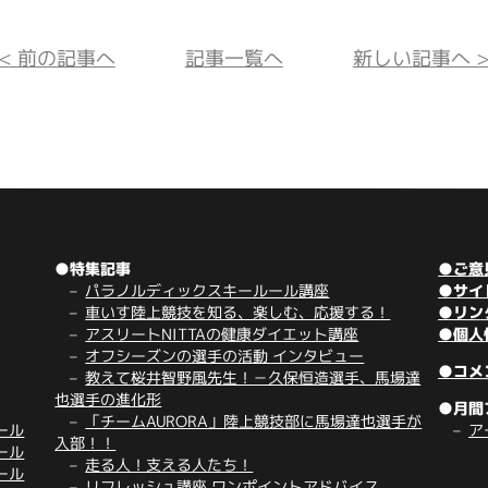
<< 前の記事へ
記事一覧へ
新しい記事へ >
●特集記事
●ご意
パラノルディックスキールール講座
●サイ
車いす陸上競技を知る、楽しむ、応援する！
●リン
アスリートNITTAの健康ダイエット講座
●個人
オフシーズンの選手の活動 インタビュー
●コメ
教えて桜井智野風先生！－久保恒造選手、馬場達
也選手の進化形
●月間
「チームAURORA」陸上競技部に馬場達也選手が
ール
ア
入部！！
ール
走る人！支える人たち！
ール
リフレッシュ講座 ワンポイントアドバイス