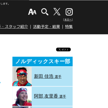
けします。
[本文へ]
手・スタッフ紹介
活動予定・結果
特集
ノルディックスキー部
新田 佳浩
選手
阿部 友里香
選手