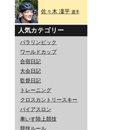
佐々木 凜平
選手
人気カテゴリー
パラリンピック
ワールドカップ
合宿日記
大会日記
監督日記
トレーニング
クロスカントリースキー
バイアスロン
車いす陸上競技
競技ルール