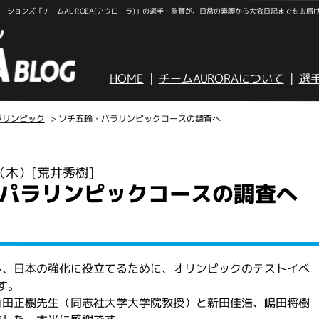
ションズ「チームAUROEA(アウローラ)」の選手・監督が、日常の素顔から大会日記までをお届
HOME
チームAURORAについて
選
ラリンピック
> ソチ五輪・パラリンピックコースの調査へ
日（木）
[荒井秀樹]
パラリンピックコースの調査へ
し、日本の強化に役立てるために、オリンピックのテストイベ
す。
竹田正樹先生
（同志社大学大学院教授）と新田佳浩、嶋田将樹