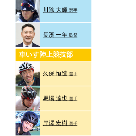
川除 大輝
選手
長濱 一年
監督
車いす陸上競技部
久保 恒造
選手
馬場 達也
選手
岸澤 宏樹
選手