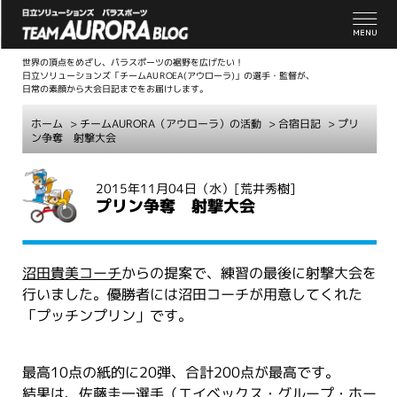
世界の頂点をめざし、パラスポーツの裾野を広げたい！
日立ソリューションズ「チームAUROEA(アウローラ)」の選手・監督が、
日常の素顔から大会日記までをお届けします。
ホーム
>
チームAURORA（アウローラ）の活動
>
合宿日記
> プリ
ン争奪 射撃大会
こ
2015年11月04日（水）
[荒井秀樹]
こ
プリン争奪 射撃大会
か
ら
本
沼田貴美コーチ
からの提案で、練習の最後に射撃大会を
文
行いました。優勝者には沼田コーチが用意してくれた
「プッチンプリン」です。
最高10点の紙的に20弾、合計200点が最高です。
結果は、佐藤圭一選手（エイベックス・グループ・ホー