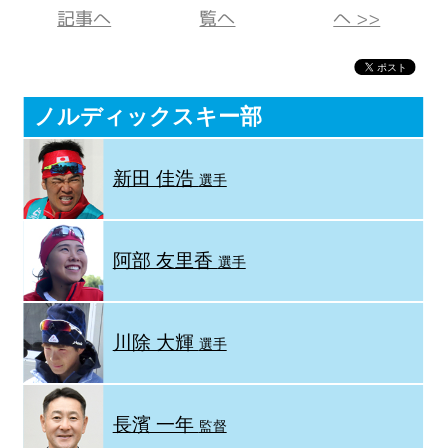
記事へ
覧へ
へ >>
ノルディックスキー部
新田 佳浩
選手
阿部 友里香
選手
川除 大輝
選手
長濱 一年
監督