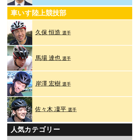
車いす陸上競技部
久保 恒造
選手
馬場 達也
選手
岸澤 宏樹
選手
佐々木 凜平
選手
人気カテゴリー