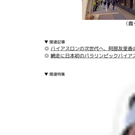
（霞
▼ 関連記事
◎
バイアスロンの次世代へ、阿部友里香
◎
網走に日本初のパラリンピックバイア
▼ 関連特集