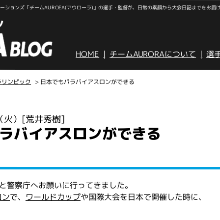
ションズ「チームAUROEA(アウローラ)」の選手・監督が、日常の素顔から大会日記までをお届
HOME
チームAURORAについて
選
ラリンピック
> 日本でもパラバイアスロンができる
日（火）
[荒井秀樹]
ラバイアスロンができる
んと警察庁へお願いに行ってきました。
ロン
で、
ワールドカップ
や国際大会を日本で開催した時に、