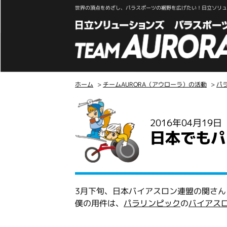
世界の頂点をめざし、パラスポーツの裾野を広げたい！日立ソリュー
ホーム
>
チームAURORA（アウローラ）の活動
>
パ
こ
こ
2016年04月19
か
日本でもパ
ら
本
文
3月下旬、日本バイアスロン連盟の関さ
僕の用件は、
パラリンピック
の
バイアス