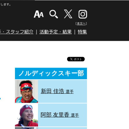
けします。
[本文へ]
手・スタッフ紹介
活動予定・結果
特集
ノルディックスキー部
新田 佳浩
選手
阿部 友里香
選手