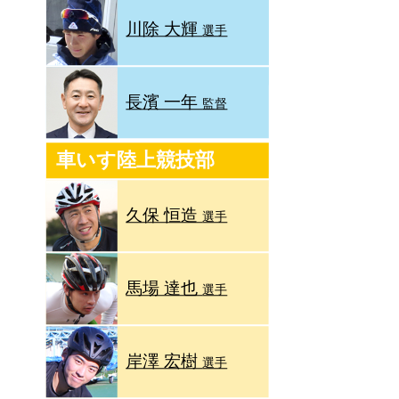
川除 大輝
選手
長濱 一年
監督
車いす陸上競技部
久保 恒造
選手
馬場 達也
選手
岸澤 宏樹
選手