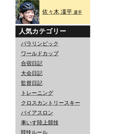
佐々木 凜平
選手
人気カテゴリー
パラリンピック
ワールドカップ
合宿日記
大会日記
監督日記
トレーニング
クロスカントリースキー
バイアスロン
車いす陸上競技
競技ルール