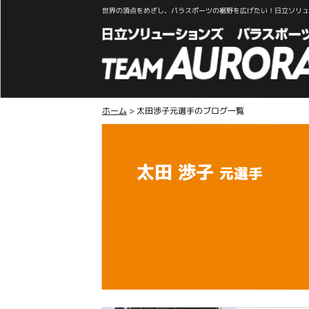
世界の頂点をめざし、パラスポーツの裾野を広げたい！日立ソリュー
ホーム
>
太田渉子元選手のブログ一覧
太田 渉子
元選手