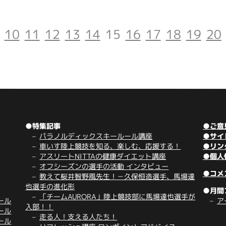
10
11
12
13
14
15
16
17
18
19
20
●特集記事
●ご意
パラノルディックスキールール講座
●サイ
車いす陸上競技を知る、楽しむ、応援する！
●リン
アスリートNITTAの健康ダイエット講座
●個人
オフシーズンの選手の活動 インタビュー
●コメ
教えて桜井智野風先生！－久保恒造選手、馬場達
也選手の進化形
●月間
「チームAURORA」陸上競技部に馬場達也選手が
ール
ア
入部！！
ール
走る人！支える人たち！
ール