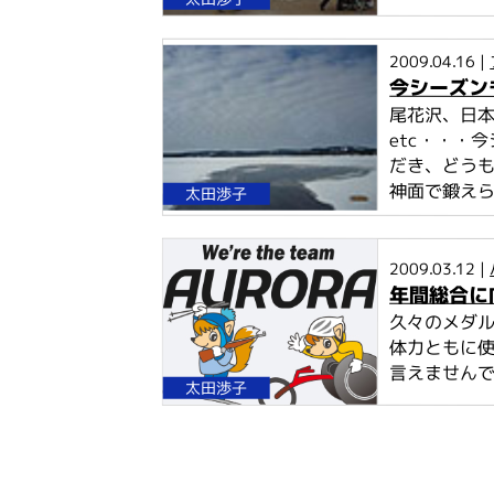
2009.04.16 |
今シーズン
尾花沢、日本
etc・・・
だき、どう
神面で鍛えら
太田渉子
2009.03.12 |
年間総合に
久々のメダル
体力ともに
言えませんで
太田渉子