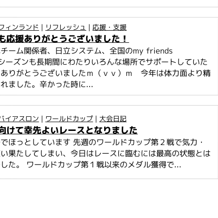
フィンランド
|
リフレッシュ
|
応援・支援
も応援ありがとうございました！
チーム関係者、日立システム、全国のmy friends
今シーズンも長期間にわたりいろんな場所でサポートしていた
もありがとうございましたｍ（ｖｖ）ｍ 今年は体力面より精
れました。辛かった時に...
バイアスロン
|
ワールドカップ
|
大会日記
向けて幸先よいレースとなりました
でほっとしています 先週のワールドカップ第２戦で気力・
使い果たしてしまい、今日はレースに臨むには最高の状態とは
した。 ワールドカップ第１戦以来のメダル獲得で...