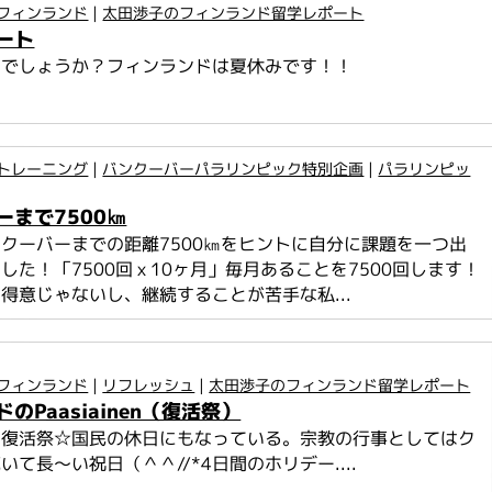
フィンランド
|
太田渉子のフィンランド留学レポート
ート
夏でしょうか？フィンランドは夏休みです！！
トレーニング
|
バンクーバーパラリンピック特別企画
|
パラリンピッ
ーまで7500㎞
クーバーまでの距離7500㎞をヒントに自分に課題を一つ出
した！「7500回ｘ10ヶ月」毎月あることを7500回します！
得意じゃないし、継続することが苦手な私...
フィンランド
|
リフレッシュ
|
太田渉子のフィンランド留学レポート
のPaasiainen（復活祭）
の復活祭☆国民の休日にもなっている。宗教の行事としてはク
いて長～い祝日（＾＾//*4日間のホリデー....