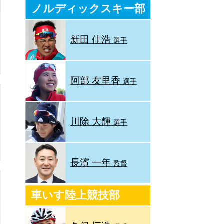
ノルディックスキー部
新田 佳浩
選手
阿部 友里香
選手
川除 大輝
選手
長濱 一年
監督
車いす陸上競技部