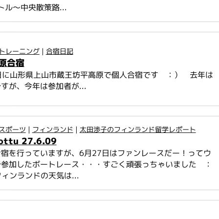
トル～中央散策路...
トレーニング
|
合宿日記
原合宿
6日に山形県上山市蔵王坊平高原で個人合宿です ：） 去年は
すが、今年は参加者が...
スポーツ
|
フィンランド
|
太田渉子のフィンランド留学レポート
ottu 27.6.09
宿を行っていますが、6月27日はファンレースだー！ってウ
で参加したボートレース・・・すごく頑張っちゃいました ：
ィンランドの天気は...