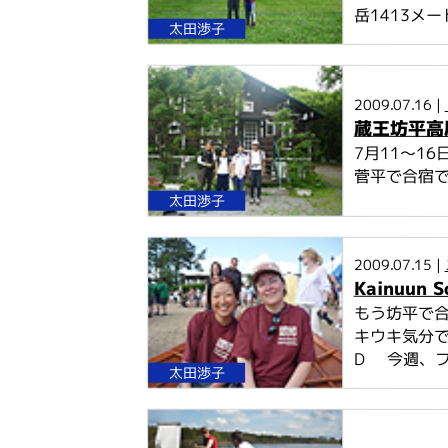
岳1413メー
太田渉子
2009.07.16 |
蔵王坊平高
7月11～1
菅平で合宿で
太田渉子
2009.07.15 |
Kainuun S
もう坊平で合
キウキ気分
D 今週、フ
太田渉子