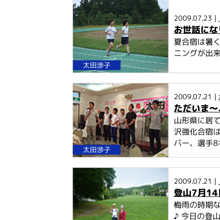
こ
こ
2009.07.23 |
か
お世話にな
ら
夏合宿は暑
本
ニングが出来
文
太田渉子
2009.07.21 |
ただいま～
山形県に居て
沢強化合宿は
バー、選手8名
太田渉子
2009.07.21 |
登山7月14
梅雨の時期
♪ 今日の登