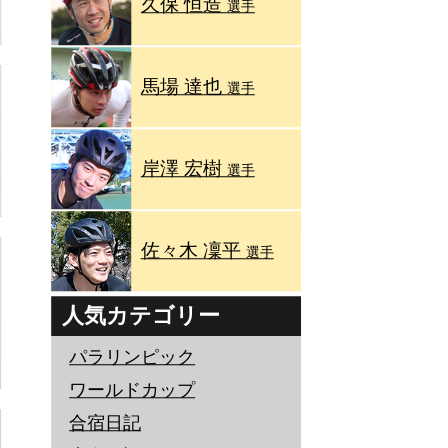
久保 恒造
選手
馬場 達也
選手
岸澤 宏樹
選手
佐々木 凜平
選手
人気カテゴリー
パラリンピック
ワールドカップ
合宿日記