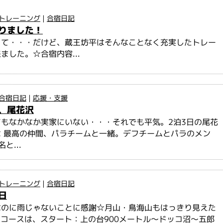
トレーニング
|
合宿日記
りました！
くて・・・だけど、蔵王坊平はそんなことなく充実したトレー
ました。☆合宿内容...
合宿日記
|
応援・支援
、尾花沢
もなかなか実家にいない・・・それでも平気。2泊3日の尾花
 最高の仲間、パラチームと一緒。デフチームとパラのメン
と...
トレーニング
|
合宿日記
日
なのに雨じゃないことに感謝☆月山・鳥海山もはっきり見えた
山コースは、スタート：上の台900メートル～ドッコ沼～五郎