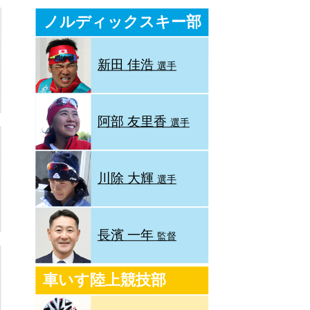
ノルディックスキー部
新田 佳浩
選手
阿部 友里香
選手
川除 大輝
選手
長濱 一年
監督
車いす陸上競技部