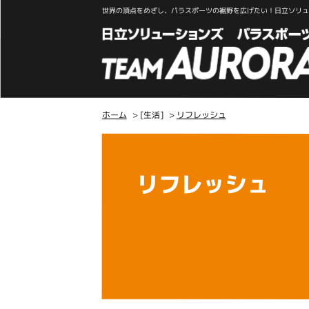
世界の頂点をめざし、パラスポーツの裾野を広げたい！日立ソリュー
ホーム
> [生活]
>
リフレッシュ
こ
こ
か
リフレッシュ
ら
本
文