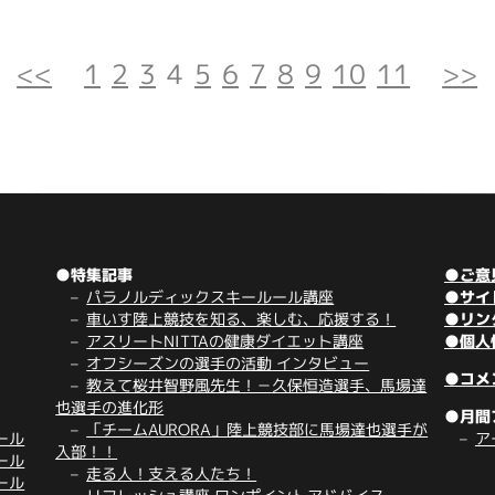
<<
1
2
3
4
5
6
7
8
9
10
11
>>
●特集記事
●ご意
パラノルディックスキールール講座
●サイ
車いす陸上競技を知る、楽しむ、応援する！
●リン
アスリートNITTAの健康ダイエット講座
●個人
オフシーズンの選手の活動 インタビュー
●コメ
教えて桜井智野風先生！－久保恒造選手、馬場達
也選手の進化形
●月間
「チームAURORA」陸上競技部に馬場達也選手が
ール
ア
入部！！
ール
走る人！支える人たち！
ール