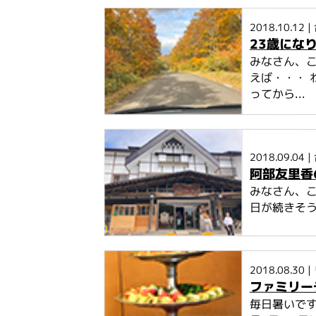
2018.10.12
|
23歳にな
みなさん、こ
えば・・・ 
ってから...
2018.09.04
|
阿部友里香
みなさん、こ
日が続きそう
2018.08.30
|
ファミリー
毎日暑いで