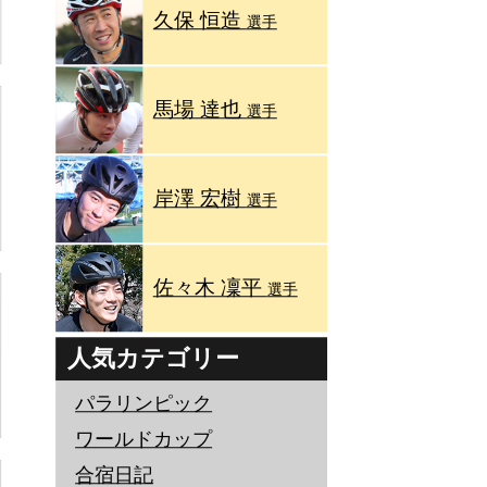
久保 恒造
選手
馬場 達也
選手
岸澤 宏樹
選手
佐々木 凜平
選手
人気カテゴリー
パラリンピック
ワールドカップ
合宿日記