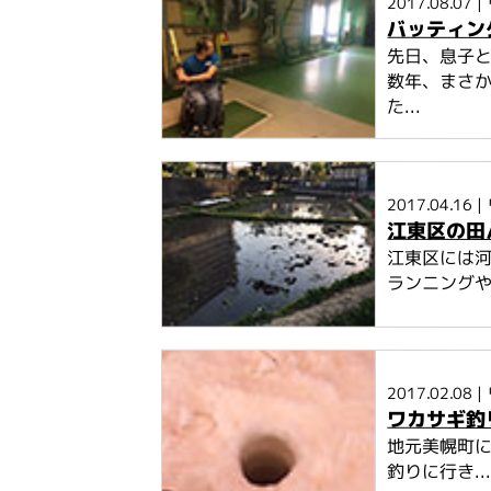
2017.08.07
|
バッティン
先日、息子と
数年、まさ
た...
2017.04.16
|
江東区の田
江東区には
ランニングや
2017.02.08
|
ワカサギ釣
地元美幌町に
釣りに行き..