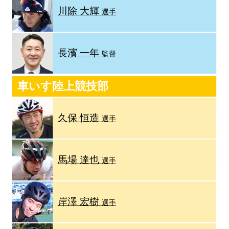
川除 大輝
選手
長濱 一年
監督
車いす陸上競技部
久保 恒造
選手
馬場 達也
選手
岸澤 宏樹
選手