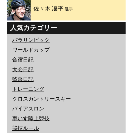
佐々木 凜平
選手
人気カテゴリー
パラリンピック
ワールドカップ
合宿日記
大会日記
監督日記
トレーニング
クロスカントリースキー
バイアスロン
車いす陸上競技
競技ルール