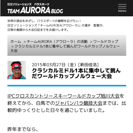
世界の頂点をめざし、パラスポーツの裾野を広げたい！
日立ソリューションズ「チームAUROEA(アウローラ)」の選手・監督が、
日常の素顔から大会日記までをお届けします。
ホーム
>
チームAURORA（アウローラ）の活動
>
ワールドカップ
> クラシカルミドル1本に集中して挑んだワールドカップノルウェー
大会
こ
2015年03月27日（金）
[新田佳浩]
クラシカルミドル1本に集中して挑ん
こ
だワールドカップノルウェー大会
か
ら
本
IPCクロスカントリースキーワールドカップ旭川大会
を
文
終えてから、白馬での
ジャパンパラ競技大会
までは、比
較的ゆっくりとした日々を過ごしていました。
昨年までなら、