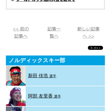
<< 前の
記事一
新しい記事
記事へ
覧へ
へ >>
ノルディックスキー部
新田 佳浩
選手
阿部 友里香
選手