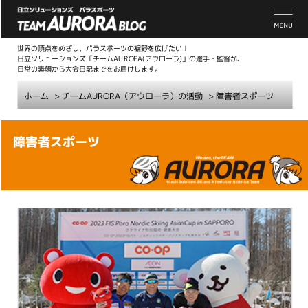
世界の頂点をめざし、パラスポーツの裾野を広げたい！
日立ソリューションズ「チームAUROEA(アウローラ)」の選手・監督が、
日常の素顔から大会日記までをお届けします。
ホーム
>
チームAURORA（アウローラ）の活動
>
障害者スポーツ
こ
障害者スポーツ
こ
か
ら
本
文