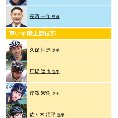
長濱 一年
監督
車いす陸上競技部
久保 恒造
選手
馬場 達也
選手
岸澤 宏樹
選手
佐々木 凜平
選手