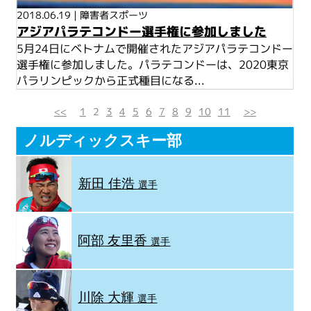
2018.06.19
|
障害者スポーツ
アジアパラテコンドー選手権に参加しました
5月24日にベトナムで開催されたアジアパラテコンドー
選手権に参加しました。パラテコンドーは、2020東京
パラリンピックから正式種目になる...
<<
1
2
3
4
5
6
7
8
9
10
11
>>
ノルディックスキー部
新田 佳浩
選手
阿部 友里香
選手
川除 大輝
選手