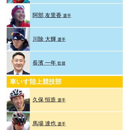
阿部 友里香
選手
川除 大輝
選手
長濱 一年
監督
車いす陸上競技部
久保 恒造
選手
馬場 達也
選手