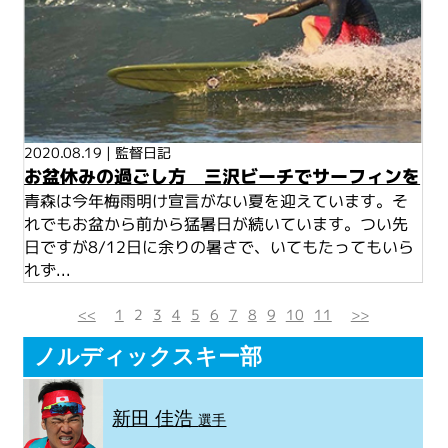
2020.08.19
|
監督日記
お盆休みの過ごし方 三沢ビーチでサーフィンを
青森は今年梅雨明け宣言がない夏を迎えています。そ
れでもお盆から前から猛暑日が続いています。つい先
日ですが8/12日に余りの暑さで、いてもたってもいら
れず...
<<
1
2
3
4
5
6
7
8
9
10
11
>>
ノルディックスキー部
新田 佳浩
選手