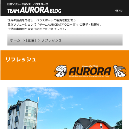
世界の頂点をめざし、パラスポーツの裾野を広げたい！
日立ソリューションズ「チームAUROEA(アウローラ)」の選手・監督が、
日常の素顔から大会日記までをお届けします。
ホーム
> [生活]
>
リフレッシュ
こ
リフレッシュ
こ
か
ら
本
文