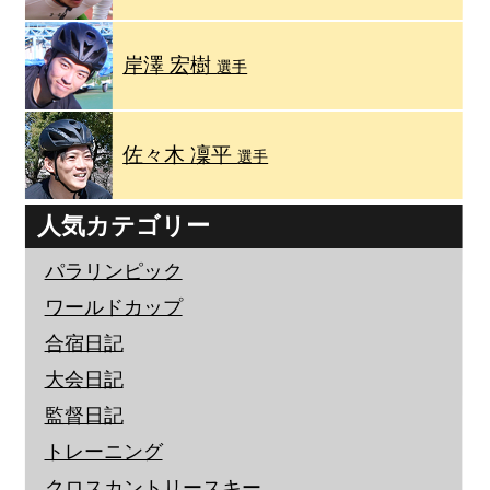
岸澤 宏樹
選手
佐々木 凜平
選手
人気カテゴリー
パラリンピック
ワールドカップ
合宿日記
大会日記
監督日記
トレーニング
クロスカントリースキー